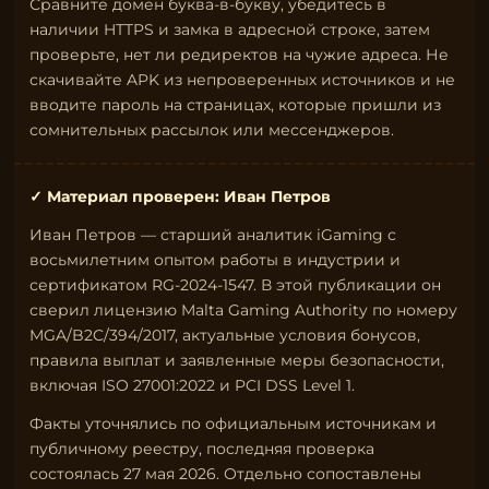
Сравните домен буква-в-букву, убедитесь в
наличии HTTPS и замка в адресной строке, затем
проверьте, нет ли редиректов на чужие адреса. Не
скачивайте APK из непроверенных источников и не
вводите пароль на страницах, которые пришли из
сомнительных рассылок или мессенджеров.
✓ Материал проверен: Иван Петров
Иван Петров — старший аналитик iGaming с
восьмилетним опытом работы в индустрии и
сертификатом RG-2024-1547. В этой публикации он
сверил лицензию Malta Gaming Authority по номеру
MGA/B2C/394/2017, актуальные условия бонусов,
правила выплат и заявленные меры безопасности,
включая ISO 27001:2022 и PCI DSS Level 1.
Факты уточнялись по официальным источникам и
публичному реестру, последняя проверка
состоялась 27 мая 2026. Отдельно сопоставлены