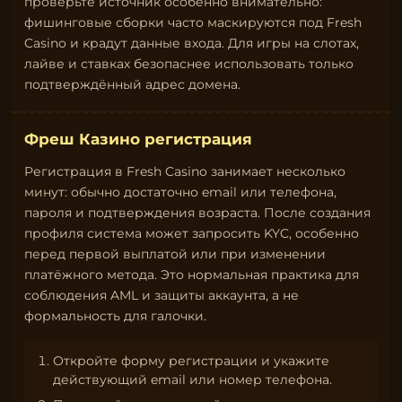
проверьте источник особенно внимательно:
фишинговые сборки часто маскируются под Fresh
Casino и крадут данные входа. Для игры на слотах,
лайве и ставках безопаснее использовать только
подтверждённый адрес домена.
Фреш Казино регистрация
Регистрация в Fresh Casino занимает несколько
минут: обычно достаточно email или телефона,
пароля и подтверждения возраста. После создания
профиля система может запросить KYC, особенно
перед первой выплатой или при изменении
платёжного метода. Это нормальная практика для
соблюдения AML и защиты аккаунта, а не
формальность для галочки.
Откройте форму регистрации и укажите
действующий email или номер телефона.