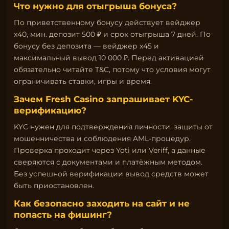
Что нужно для отыгрыша бонуса?
По приветственному бонусу действует вейджер
x40, мин. депозит 500 ₽ и срок отыгрыша 7 дней. По
бонусу без депозита — вейджер x45 и
максимальный вывод 10 000 ₽. Перед активацией
обязательно читайте T&C, потому что условия могут
ограничивать ставки, игры и время.
Зачем Fresh Casino запрашивает KYC-
верификацию?
KYC нужен для подтверждения личности, защиты от
мошенничества и соблюдения AML-процедур.
Проверка проходит через Yoti или Veriff, а данные
сверяются с документами и платёжным методом.
Без успешной верификации вывод средств может
быть приостановлен.
Как безопасно заходить на сайт и не
попасть на фишинг?