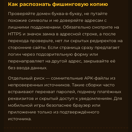
Как распознать фишинговую копию
Проверяйте домен буква-в-букву, не путайте
похожие символы и не доверяйте адресам с
лишними поддоменами. Обязательно смотрите на
HTTPS и значок замка в адресной строке, а после
перехода проверьте, нет ли скрытых редиректов на
сторонние сайты. Если страница сразу предлагает
логин через подозрительную форму или
перенаправляет на другой адрес, закрывайте её
без ввода данных.
Отдельный риск — сомнительные APK-файлы из
непроверенных источников. Такие сборки часто
встраивают перехват паролей, подмену платёжных
реквизитов и скрытый доступ к уведомлениям. Для
мобильной игры безопаснее браузер или
приложение только из подтверждённого
источника.