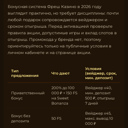
Бонусная система Фреш Казино в 2026 году
выглядит практично, но требует дисциплины: почти
любой подарок сопровождается вейджером и
сроком отыгрыша. Перед активацией проверьте
правила акции, допустимые игры и вклад слотов в
отыгрыш. Промокода у бренда нет, поэтому
ориентируйтесь только на публичные условия в
личном кабинете и на странице акции.
Условия
Тип
Что дают
(вейджер, срок,
предложения
мин. депозит)
200% до 100
Вейджер x40,
Приветственный
000 ₽ + 150 FS
мин. депозит
бонус
на Sweet
500 ₽, отыгрыш
Bonanza
7 дней
Вейджер x45,
Бонус без
50 FS
макс. вывод 10
депозита
000 ₽