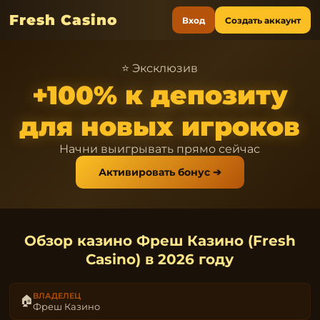
Fresh Casino
Вход
Создать аккаунт
⭐ Эксклюзив
+100% к депозиту
для новых игроков
Начни выигрывать прямо сейчас
Активировать бонус ➔
Обзор казино Фреш Казино (Fresh
Casino) в 2026 году
ВЛАДЕЛЕЦ
🏠
Фреш Казино