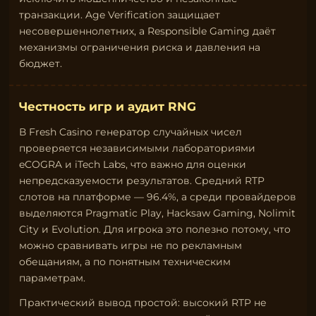
транзакции. Age Verification защищает
несовершеннолетних, а Responsible Gaming даёт
механизмы ограничения риска и давления на
бюджет.
Честность игр и аудит RNG
В Fresh Casino генератор случайных чисел
проверяется независимыми лабораториями
eCOGRA и iTech Labs, что важно для оценки
непредсказуемости результатов. Средний RTP
слотов на платформе — 96.4%, а среди провайдеров
выделяются Pragmatic Play, Hacksaw Gaming, Nolimit
City и Evolution. Для игрока это полезно потому, что
можно сравнивать игры не по рекламным
обещаниям, а по понятным техническим
параметрам.
Практический вывод простой: высокий RTP не