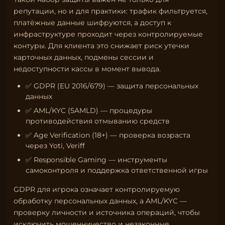
репутации, но и для практики: трафик фильтруется,
платёжные данные шифруются, а доступ к
инфраструктуре проходит через контролируемые
контуры. Для клиента это снижает риск утечки
карточных данных, подмены сессии и
недоступности кассы в момент вывода.
✅ GDPR (EU 2016/679) — защита персональных
данных
✅ AML/KYC (5AMLD) — процедуры
противодействия отмыванию средств
✅ Age Verification (18+) — проверка возраста
через Yoti, Veriff
✅ Responsible Gaming — инструменты
самоконтроля и поддержка ответственной игры
GDPR для игрока означает контролируемую
обработку персональных данных, а AML/KYC —
проверку личности и источника операций, чтобы
исключить мошенничество и незаконные