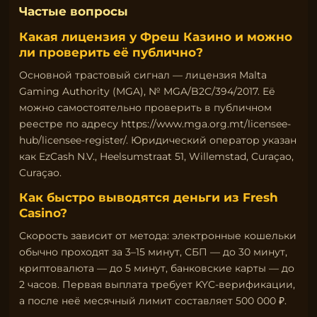
Частые вопросы
Какая лицензия у Фреш Казино и можно
ли проверить её публично?
Основной трастовый сигнал — лицензия Malta
Gaming Authority (MGA), № MGA/B2C/394/2017. Её
можно самостоятельно проверить в публичном
реестре по адресу
https://www.mga.org.mt/licensee-
hub/licensee-register/
. Юридический оператор указан
как EzCash N.V., Heelsumstraat 51, Willemstad, Curaçao,
Curaçao.
Как быстро выводятся деньги из Fresh
Casino?
Скорость зависит от метода: электронные кошельки
обычно проходят за 3–15 минут, СБП — до 30 минут,
криптовалюта — до 5 минут, банковские карты — до
2 часов. Первая выплата требует KYC-верификации,
а после неё месячный лимит составляет 500 000 ₽.