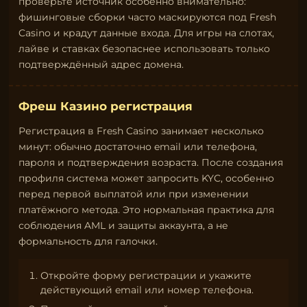
проверьте источник особенно внимательно:
фишинговые сборки часто маскируются под Fresh
Casino и крадут данные входа. Для игры на слотах,
лайве и ставках безопаснее использовать только
подтверждённый адрес домена.
Фреш Казино регистрация
Регистрация в Fresh Casino занимает несколько
минут: обычно достаточно email или телефона,
пароля и подтверждения возраста. После создания
профиля система может запросить KYC, особенно
перед первой выплатой или при изменении
платёжного метода. Это нормальная практика для
соблюдения AML и защиты аккаунта, а не
формальность для галочки.
Откройте форму регистрации и укажите
действующий email или номер телефона.