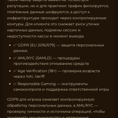
репутации, но и для практики: трафик фильтруется,
платёжные данные шифруются, а доступ к
инфраструктуре проходит через контролируемые
контуры. Для клиента это снижает риск утечки
карточных данных, подмены сессии и
недоступности кассы в момент вывода.
✅ GDPR (EU 2016/679) — защита персональных
данных
✅ AML/KYC (5AMLD) — процедуры
противодействия отмыванию средств
✅ Age Verification (18+) — проверка возраста
через Yoti, Veriff
✅ Responsible Gaming — инструменты
самоконтроля и поддержка ответственной игры
GDPR для игрока означает контролируемую
обработку персональных данных, а AML/KYC —
проверку личности и источника операций, чтобы
исключить мошенничество и незаконные