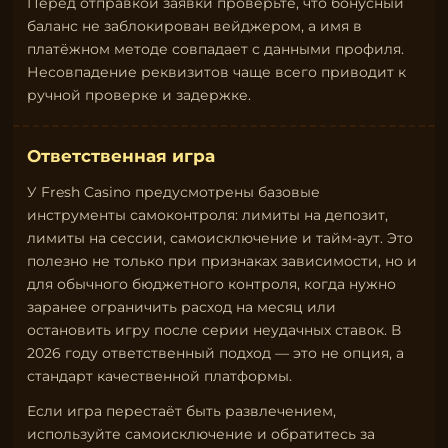
Перед отправкой заявки проверьте, что бонусный
баланс не заблокирован вейджером, а имя в
платёжном методе совпадает с данными профиля.
Несовпадение реквизитов чаще всего приводит к
ручной проверке и задержке.
Ответственная игра
У Fresh Casino предусмотрены базовые
инструменты самоконтроля: лимиты на депозит,
лимиты на сессии, самоисключение и тайм-аут. Это
полезно не только при признаках зависимости, но и
для обычного бюджетного контроля, когда нужно
заранее ограничить расход на месяц или
остановить игру после серии неудачных ставок. В
2026 году ответственный подход — это не опция, а
стандарт качественной платформы.
Если игра перестаёт быть развлечением,
используйте самоисключение и обратитесь за