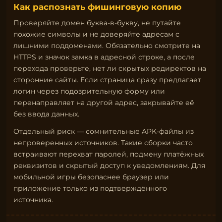
Как распознать фишинговую копию
Проверяйте домен буква-в-букву, не путайте
похожие символы и не доверяйте адресам с
лишними поддоменами. Обязательно смотрите на
HTTPS и значок замка в адресной строке, а после
перехода проверьте, нет ли скрытых редиректов на
сторонние сайты. Если страница сразу предлагает
логин через подозрительную форму или
перенаправляет на другой адрес, закрывайте её
без ввода данных.
Отдельный риск — сомнительные APK-файлы из
непроверенных источников. Такие сборки часто
встраивают перехват паролей, подмену платёжных
реквизитов и скрытый доступ к уведомлениям. Для
мобильной игры безопаснее браузер или
приложение только из подтверждённого
источника.