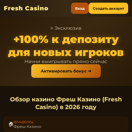
Fresh Casino
Вход
Создать аккаунт
⭐ Эксклюзив
+100% к депозиту
для новых игроков
Начни выигрывать прямо сейчас
Активировать бонус ➔
Обзор казино Фреш Казино (Fresh
Casino) в 2026 году
ВЛАДЕЛЕЦ
🏠
Фреш Казино