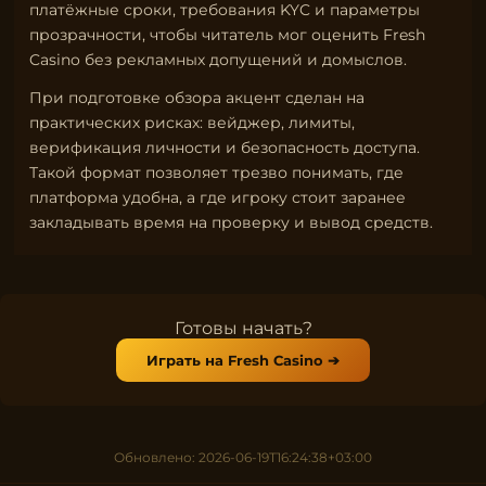
платёжные сроки, требования KYC и параметры
прозрачности, чтобы читатель мог оценить Fresh
Casino без рекламных допущений и домыслов.
При подготовке обзора акцент сделан на
практических рисках: вейджер, лимиты,
верификация личности и безопасность доступа.
Такой формат позволяет трезво понимать, где
платформа удобна, а где игроку стоит заранее
закладывать время на проверку и вывод средств.
Готовы начать?
Играть на Fresh Casino ➔
Обновлено: 2026-06-19T16:24:38+03:00