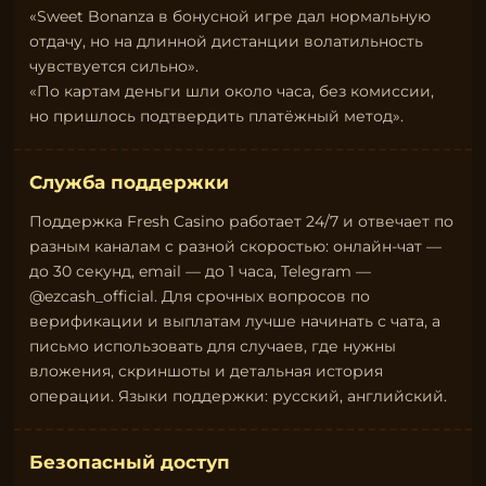
«Sweet Bonanza в бонусной игре дал нормальную
отдачу, но на длинной дистанции волатильность
чувствуется сильно».
«По картам деньги шли около часа, без комиссии,
но пришлось подтвердить платёжный метод».
Служба поддержки
Поддержка Fresh Casino работает 24/7 и отвечает по
разным каналам с разной скоростью: онлайн-чат —
до 30 секунд, email — до 1 часа, Telegram —
@ezcash_official. Для срочных вопросов по
верификации и выплатам лучше начинать с чата, а
письмо использовать для случаев, где нужны
вложения, скриншоты и детальная история
операции. Языки поддержки: русский, английский.
Безопасный доступ