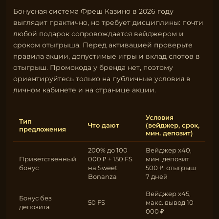
Бонусная система Фреш Казино в 2026 году
выглядит практично, но требует дисциплины: почти
любой подарок сопровождается вейджером и
сроком отыгрыша. Перед активацией проверьте
правила акции, допустимые игры и вклад слотов в
отыгрыш. Промокода у бренда нет, поэтому
ориентируйтесь только на публичные условия в
личном кабинете и на странице акции.
Условия
Тип
Что дают
(вейджер, срок,
предложения
мин. депозит)
200% до 100
Вейджер x40,
Приветственный
000 ₽ + 150 FS
мин. депозит
бонус
на Sweet
500 ₽, отыгрыш
Bonanza
7 дней
Вейджер x45,
Бонус без
50 FS
макс. вывод 10
депозита
000 ₽