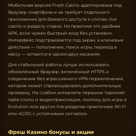
Мобильная версия Fresh Casino адаптирована под
браузер смартфона и не требует отдельного
приложения для базового доступа к слотам, live
casino и разделу ставок. На практике это удобнее
APK, если нужен быстрый вход без установки.
Интерфейс подстраивается под экран, а ключевые
действия — пополнение, поиск игры, переход в
кассу — остаются в одном-двух касаниях.
Для стабильной работы лучше использовать
обновлённый браузер, включённый HTTPS и
соединение без агрессивного VPN-переключения,
которое может спровоцировать дополнительную
проверку. На слабом интернете первыми тормозят
лайв-столы и видеотрансляции, поэтому для игры в
Evolution или других live-разделах практичнее Wi‑Fi
или 4G/5G с устойчивым сигналом.
Фреш Казино бонусы и акции