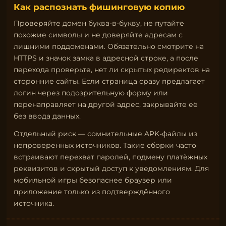
Как распознать фишинговую копию
Проверяйте домен буква-в-букву, не путайте
похожие символы и не доверяйте адресам с
лишними поддоменами. Обязательно смотрите на
HTTPS и значок замка в адресной строке, а после
перехода проверьте, нет ли скрытых редиректов на
сторонние сайты. Если страница сразу предлагает
логин через подозрительную форму или
перенаправляет на другой адрес, закрывайте её
без ввода данных.
Отдельный риск — сомнительные APK-файлы из
непроверенных источников. Такие сборки часто
встраивают перехват паролей, подмену платёжных
реквизитов и скрытый доступ к уведомлениям. Для
мобильной игры безопаснее браузер или
приложение только из подтверждённого
источника.