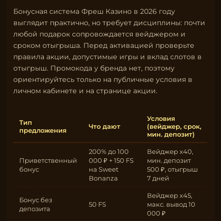
Бонусная система Фреш Казино в 2026 году
выглядит практично, но требует дисциплины: почти
любой подарок сопровождается вейджером и
сроком отыгрыша. Перед активацией проверьте
правила акции, допустимые игры и вклад слотов в
отыгрыш. Промокода у бренда нет, поэтому
ориентируйтесь только на публичные условия в
личном кабинете и на странице акции.
Условия
Тип
Что дают
(вейджер, срок,
предложения
мин. депозит)
200% до 100
Вейджер x40,
Приветственный
000 ₽ + 150 FS
мин. депозит
бонус
на Sweet
500 ₽, отыгрыш
Bonanza
7 дней
Вейджер x45,
Бонус без
50 FS
макс. вывод 10
депозита
000 ₽