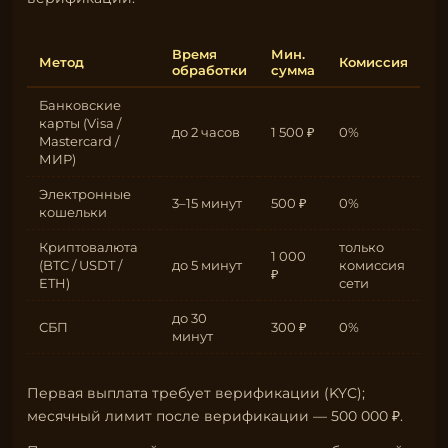
Время
Мин.
Метод
Комиссия
обработки
сумма
Банковские
карты (Visa /
до 2 часов
1 500 ₽
0%
Mastercard /
МИР)
Электронные
3–15 минут
500 ₽
0%
кошельки
Криптовалюта
только
1 000
(BTC / USDT /
до 5 минут
комиссия
₽
ETH)
сети
до 30
СБП
300 ₽
0%
минут
Первая выплата требует верификации (KYC);
месячный лимит после верификации — 500 000 ₽.