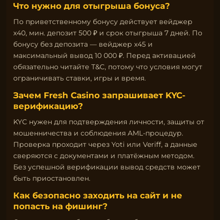
Что нужно для отыгрыша бонуса?
По приветственному бонусу действует вейджер
x40, мин. депозит 500 ₽ и срок отыгрыша 7 дней. По
бонусу без депозита — вейджер x45 и
максимальный вывод 10 000 ₽. Перед активацией
обязательно читайте T&C, потому что условия могут
ограничивать ставки, игры и время.
Зачем Fresh Casino запрашивает KYC-
верификацию?
KYC нужен для подтверждения личности, защиты от
мошенничества и соблюдения AML-процедур.
Проверка проходит через Yoti или Veriff, а данные
сверяются с документами и платёжным методом.
Без успешной верификации вывод средств может
быть приостановлен.
Как безопасно заходить на сайт и не
попасть на фишинг?