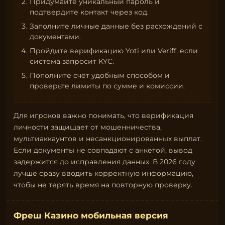
Придумайте уникальный пароль и
подтвердите контакт через код.
Заполните личные данные без расхождений с
документами.
Пройдите верификацию Yoti или Veriff, если
система запросит KYC.
Пополните счёт удобным способом и
проверьте лимиты по сумме и комиссии.
Для игроков важно понимать, что верификация
личности защищает от мошенничества,
мультиаккаунтов и несанкционированных выплат.
Если документы не совпадают с анкетой, вывод
задержится до исправления данных. В 2026 году
лучше сразу вводить корректную информацию,
чтобы не терять время на повторную проверку.
Фреш Казино мобильная версия