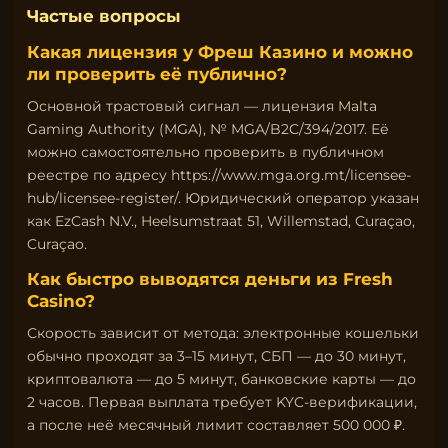
Частые вопросы
Какая лицензия у Фреш Казино и можно
ли проверить её публично?
Основной трастовый сигнал — лицензия Malta
Gaming Authority (MGA), № MGA/B2C/394/2017. Её
можно самостоятельно проверить в публичном
реестре по адресу
https://www.mga.org.mt/licensee-
hub/licensee-register/
. Юридический оператор указан
как EzCash N.V., Heelsumstraat 51, Willemstad, Curaçao,
Curaçao.
Как быстро выводятся деньги из Fresh
Casino?
Скорость зависит от метода: электронные кошельки
обычно проходят за 3–15 минут, СБП — до 30 минут,
криптовалюта — до 5 минут, банковские карты — до
2 часов. Первая выплата требует KYC-верификации,
а после неё месячный лимит составляет 500 000 ₽.