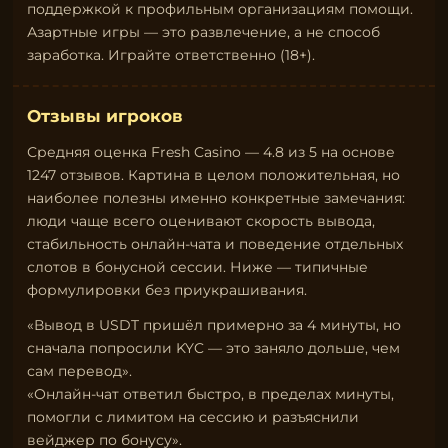
поддержкой к профильным организациям помощи.
Азартные игры — это развлечение, а не способ
заработка. Играйте ответственно (18+).
Отзывы игроков
Средняя оценка Fresh Casino — 4.8 из 5 на основе
1247 отзывов. Картина в целом положительная, но
наиболее полезны именно конкретные замечания:
люди чаще всего оценивают скорость вывода,
стабильность онлайн-чата и поведение отдельных
слотов в бонусной сессии. Ниже — типичные
формулировки без приукрашивания.
«Вывод в USDT пришёл примерно за 4 минуты, но
сначала попросили KYC — это заняло дольше, чем
сам перевод».
«Онлайн-чат ответил быстро, в пределах минуты,
помогли с лимитом на сессию и разъяснили
вейджер по бонусу».