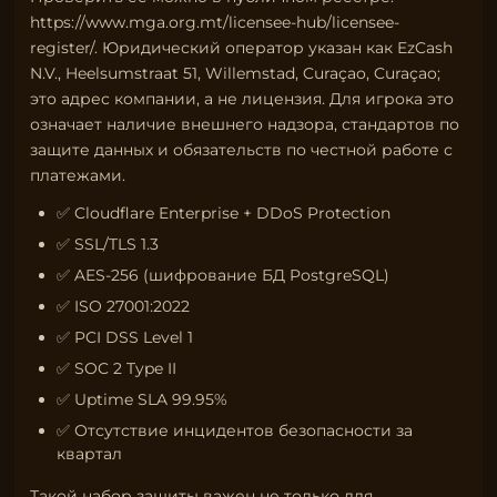
https://www.mga.org.mt/licensee-hub/licensee-
register/
. Юридический оператор указан как EzCash
N.V., Heelsumstraat 51, Willemstad, Curaçao, Curaçao;
это адрес компании, а не лицензия. Для игрока это
означает наличие внешнего надзора, стандартов по
защите данных и обязательств по честной работе с
платежами.
✅ Cloudflare Enterprise + DDoS Protection
✅ SSL/TLS 1.3
✅ AES-256 (шифрование БД PostgreSQL)
✅ ISO 27001:2022
✅ PCI DSS Level 1
✅ SOC 2 Type II
✅ Uptime SLA 99.95%
✅ Отсутствие инцидентов безопасности за
квартал
Такой набор защиты важен не только для