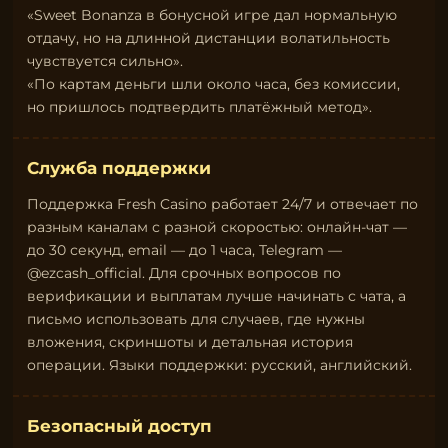
«Sweet Bonanza в бонусной игре дал нормальную
отдачу, но на длинной дистанции волатильность
чувствуется сильно».
«По картам деньги шли около часа, без комиссии,
но пришлось подтвердить платёжный метод».
Служба поддержки
Поддержка Fresh Casino работает 24/7 и отвечает по
разным каналам с разной скоростью: онлайн-чат —
до 30 секунд, email — до 1 часа, Telegram —
@ezcash_official. Для срочных вопросов по
верификации и выплатам лучше начинать с чата, а
письмо использовать для случаев, где нужны
вложения, скриншоты и детальная история
операции. Языки поддержки: русский, английский.
Безопасный доступ