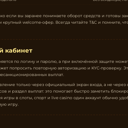
ько если вы заранее понимаете оборот средств и готовы за
ем крупный welcome-офер. Всегда читайте T&C и помните, ч
й кабинет
лняется по логину и паролю, а при включённой защите може
ожет попросить повторную авторизацию и KYC-проверку. Э
 несанкционированных выплат.
овление только через официальный экран входа, а не через
сов и раздел выплат: это помогает быстро заметить блок
игры в слоты, спорт и live casino один аккаунт обычно уд
ую игру.