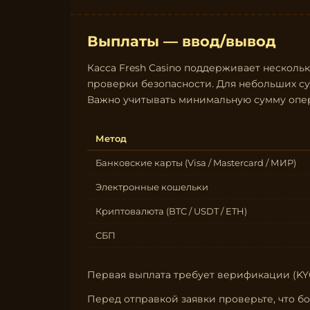
Выплаты — ввод/вывод
Касса Fresh Casino поддерживает несколь
проверки безопасности. Для небольших су
Важно учитывать минимальную сумму опера
Метод
Банковские карты (Visa / Mastercard / МИР)
Электронные кошельки
Криптовалюта (BTC / USDT / ETH)
СБП
Первая выплата требует верификации (KYC
Перед отправкой заявки проверьте, что б