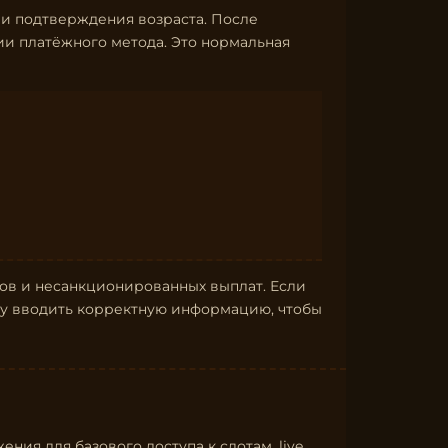
я и подтверждения возраста. После
ии платёжного метода. Это нормальная
ов и несанкционированных выплат. Если
азу вводить корректную информацию, чтобы
ния для базового доступа к слотам, live