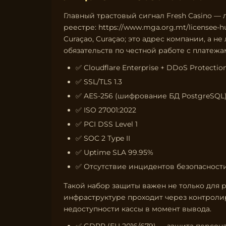
Главный трастовый сигнал Fresh Casino — 
реестре:
https://www.mga.org.mt/licensee-hu
Curaçao, Curaçao; это адрес компании, а н
обязательств по честной работе с платежа
✅ Cloudflare Enterprise + DDoS Protectio
✅ SSL/TLS 1.3
✅ AES-256 (шифрование БД PostgreSQL
✅ ISO 27001:2022
✅ PCI DSS Level 1
✅ SOC 2 Type II
✅ Uptime SLA 99.95%
✅ Отсутствие инцидентов безопасности
Такой набор защиты важен не только для р
инфраструктуре проходит через контролир
недоступности кассы в момент вывода.