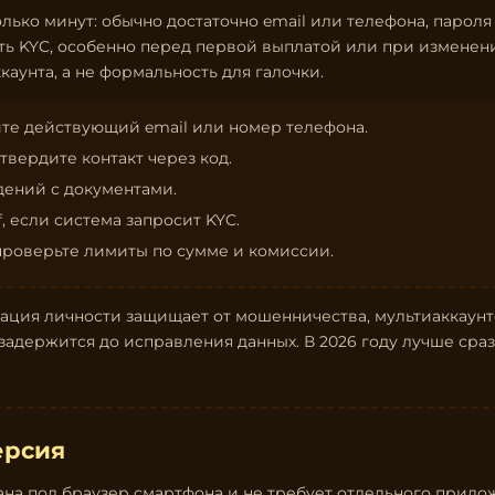
олько минут: обычно достаточно email или телефона, парол
ть KYC, особенно перед первой выплатой или при изменен
аунта, а не формальность для галочки.
те действующий email или номер телефона.
вердите контакт через код.
дений с документами.
, если система запросит KYC.
проверьте лимиты по сумме и комиссии.
кация личности защищает от мошенничества, мультиаккаунт
 задержится до исправления данных. В 2026 году лучше ср
ерсия
на под браузер смартфона и не требует отдельного приложе