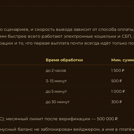
ко сценариев, и скорость вывода зависит от способа оплат
мм быстрее всего работают электронные кошельки и СБП, 
ции и то, что первая выплата почти всегда идёт только п
Время обработки
Мин. сумм
до 2 часов
1 500 ₽
3–15 минут
500 ₽
до 5 минут
1 000 ₽
до 30 минут
300 ₽
); месячный лимит после верификации — 500 000 ₽.
онусный баланс не заблокирован вейджером, а имя в плат