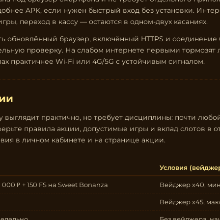
 удобнее APK, если нужен быстрый вход без установки. Инте
ры, переход в кассу — остаются в одном-двух касаниях.
ть обновлённый браузер, включённый HTTPS и соединение 
льную проверку. На слабом интернете первыми тормозят л
елах практичнее Wi‑Fi или 4G/5G с устойчивым сигналом.
ции
ду выглядит практично, но требует дисциплины: почти люб
рьте правила акции, допустимые игры и вклад слотов в о
вия в личном кабинете и на странице акции.
Условия (вейджер
 000 ₽ + 150 FS на Sweet Bonanza
Вейджер x40, мин.
Вейджер x45, макс
недельно
Без вейджера, н