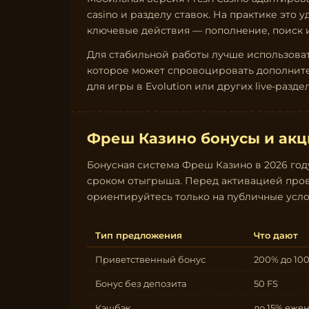
casino и разделу ставок. На практике это
ключевые действия — пополнение, поиск иг
Для стабильной работы лучше использова
которое может спровоцировать дополните
для игры в Evolution или других live-разд
Фреш Казино бонусы и ак
Бонусная система Фреш Казино в 2026 го
сроком отыгрыша. Перед активацией прове
ориентируйтесь только на публичные усло
Тип предложения
Что дают
Приветственный бонус
200% до 100
Бонус без депозита
50 FS
Кэшбэк
до 15% еже