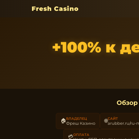
Fresh Casino
+100% к д
Обзор 
ВЛАДЕЛЕЦ
САЙТ
🏠
🌐
Фреш Казино
arubber.ru/ru-
ОПЛАТА
💳