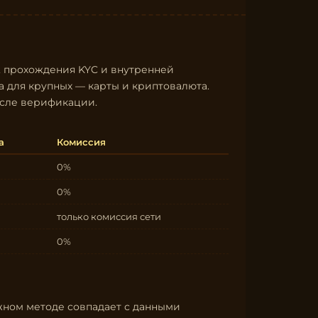
ы, прохождения KYC и внутренней
а для крупных — карты и криптовалюта.
осле верификации.
а
Комиссия
0%
0%
только комиссия сети
0%
ёжном методе совпадает с данными