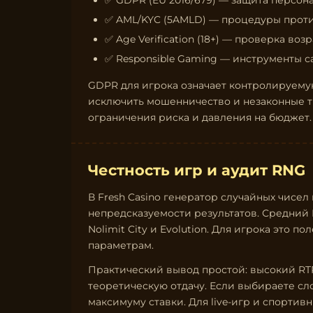
✅ GDPR (EU 2016/679) — защита персон
✅ AML/KYC (5AMLD) — процедуры прот
✅ Age Verification (18+) — проверка возра
✅ Responsible Gaming — инструменты 
GDPR для игрока означает контролируемую
исключить мошенничество и незаконные тр
ограничения риска и давления на бюджет.
Честность игр и аудит RNG
В Fresh Casino генератор случайных чисе
непредсказуемости результатов. Средний 
Nolimit City и Evolution. Для игрока это
параметрам.
Практический вывод простой: высокий RT
теоретическую отдачу. Если выбираете сл
максимуму ставки. Для live-игр и спортивн