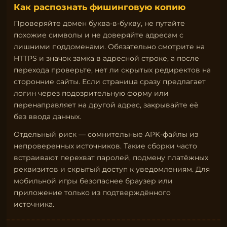
Как распознать фишинговую копию
Проверяйте домен буква-в-букву, не путайте
похожие символы и не доверяйте адресам с
лишними поддоменами. Обязательно смотрите на
HTTPS и значок замка в адресной строке, а после
перехода проверьте, нет ли скрытых редиректов на
сторонние сайты. Если страница сразу предлагает
логин через подозрительную форму или
перенаправляет на другой адрес, закрывайте её
без ввода данных.
Отдельный риск — сомнительные APK-файлы из
непроверенных источников. Такие сборки часто
встраивают перехват паролей, подмену платёжных
реквизитов и скрытый доступ к уведомлениям. Для
мобильной игры безопаснее браузер или
приложение только из подтверждённого
источника.