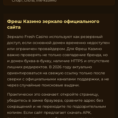
Спорт, слоты, live-казино
Фреш Казино зеркало официального
сайта
Зеркало Fresh Casino используют как резервный
доступ, если основной домен временно недоступен
или ограничен провайдером. Для Фреш Казино
важно проверять не только совпадение бренда, но
и домен буква-в-букву, наличие HTTPS и отсутствие
лишних редиректов. В 2026 году актуально
ориентироваться на свежую ссылку только после
сверки с официальными каналами поддержки, а не
через случайные поисковые выдачи.
Практически это означает: откройте страницу,
убедитесь в замке браузера, сравните адрес без
сокращений и не переходите по подозрительным
копиям. Если сайт предлагает скачать APK,