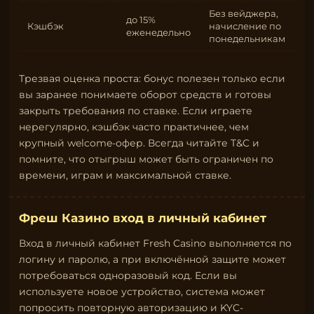
Без вейджера,
до 15%
Кэшбэк
начисление по
еженедельно
понедельникам
Трезвая оценка проста: бонус полезен только если
вы заранее понимаете оборот средств и готовы
закрыть требования по ставке. Если играете
нерегулярно, кэшбэк часто практичнее, чем
крупный welcome-офер. Всегда читайте T&C и
помните, что отыгрыш может быть ограничен по
времени, играм и максимальной ставке.
Фреш Казино вход в личный кабинет
Вход в личный кабинет Fresh Casino выполняется по
логину и паролю, а при включённой защите может
потребоваться одноразовый код. Если вы
используете новое устройство, система может
попросить повторную авторизацию и KYC-