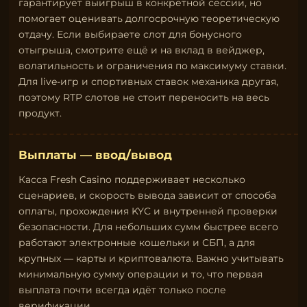
гарантирует выигрыш в конкретной сессии, но
помогает оценивать долгосрочную теоретическую
отдачу. Если выбираете слот для бонусного
отыгрыша, смотрите ещё и на вклад в вейджер,
волатильность и ограничения по максимуму ставки.
Для live-игр и спортивных ставок механика другая,
поэтому RTP слотов не стоит переносить на весь
продукт.
Выплаты — ввод/вывод
Касса Fresh Casino поддерживает несколько
сценариев, и скорость вывода зависит от способа
оплаты, прохождения KYC и внутренней проверки
безопасности. Для небольших сумм быстрее всего
работают электронные кошельки и СБП, а для
крупных — карты и криптовалюта. Важно учитывать
минимальную сумму операции и то, что первая
выплата почти всегда идёт только после
верификации.