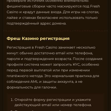
проверьте источник особенно внимательно:
фишинговые сборки часто маскируются под Fresh
Casino и крадут данные входа. Для игры на слотах,
лайве и ставках безопаснее использовать только
подтверждённый адрес домена.
Фреш Казино регистрация
Регистрация в Fresh Casino занимает несколько
минут: обычно достаточно email или телефона,
пароля и подтверждения возраста. После создания
профиля система может запросить KYC, особенно
перед первой выплатой или при изменении
платёжного метода. Это нормальная практика для
соблюдения AML и защиты аккаунта, а не
формальность для галочки.
Откройте форму регистрации и укажите
действующий email или номер телефона.