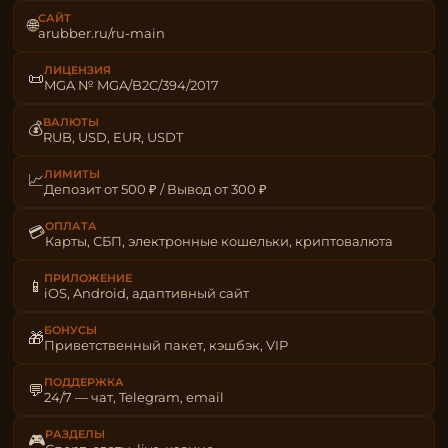
САЙТ
🌐
arubber.ru/ru-main
ЛИЦЕНЗИЯ
📜
MGA № MGA/B2C/394/2017
ВАЛЮТЫ
💰
RUB, USD, EUR, USDT
ЛИМИТЫ
📈
Депозит от 500 ₽ / Вывод от 300 ₽
ОПЛАТА
💳
Карты, СБП, электронные кошельки, криптовалюта
ПРИЛОЖЕНИЕ
📱
iOS, Android, адаптивный сайт
БОНУСЫ
🎁
Приветственный пакет, кэшбэк, VIP
ПОДДЕРЖКА
💬
24/7 — чат, Telegram, email
РАЗДЕЛЫ
🎮