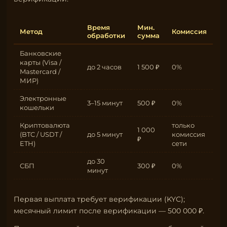
Время
Мин.
Метод
Комиссия
обработки
сумма
Банковские
карты (Visa /
до 2 часов
1 500 ₽
0%
Mastercard /
МИР)
Электронные
3–15 минут
500 ₽
0%
кошельки
Криптовалюта
только
1 000
(BTC / USDT /
до 5 минут
комиссия
₽
ETH)
сети
до 30
СБП
300 ₽
0%
минут
Первая выплата требует верификации (KYC);
месячный лимит после верификации — 500 000 ₽.