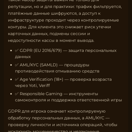
репутации, но и для практики: трафик фильтруется,
платёжные данные шифруются, а доступ к
инфраструктуре проходит через контролируемые
контуры. Для клиента это снижает риск утечки
карточных данных, подмены сессии и
недоступности кассы в момент вывода.
✅ GDPR (EU 2016/679) — защита персональных
данных
✅ AML/KYC (5AMLD) — процедуры
противодействия отмыванию средств
✅ Age Verification (18+) — проверка возраста
через Yoti, Veriff
✅ Responsible Gaming — инструменты
самоконтроля и поддержка ответственной игры
GDPR для игрока означает контролируемую
обработку персональных данных, а AML/KYC —
проверку личности и источника операций, чтобы
исключить мошенничество и незаконные