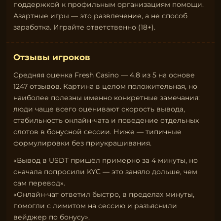
поддержкой к профильным организациям помощи.
Азартные игры — это развлечение, а не способ
заработка. Играйте ответственно (18+).
Отзывы игроков
Средняя оценка Fresh Casino — 4.8 из 5 на основе
1247 отзывов. Картина в целом положительная, но
наиболее полезны именно конкретные замечания:
люди чаще всего оценивают скорость вывода,
стабильность онлайн-чата и поведение отдельных
слотов в бонусной сессии. Ниже — типичные
формулировки без приукрашивания.
«Вывод в USDT пришёл примерно за 4 минуты, но
сначала попросили KYC — это заняло дольше, чем
сам перевод».
«Онлайн-чат ответил быстро, в пределах минуты,
помогли с лимитом на сессию и разъяснили
вейджер по бонусу».