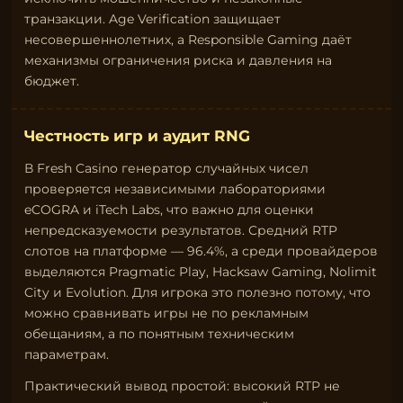
транзакции. Age Verification защищает
несовершеннолетних, а Responsible Gaming даёт
механизмы ограничения риска и давления на
бюджет.
Честность игр и аудит RNG
В Fresh Casino генератор случайных чисел
проверяется независимыми лабораториями
eCOGRA и iTech Labs, что важно для оценки
непредсказуемости результатов. Средний RTP
слотов на платформе — 96.4%, а среди провайдеров
выделяются Pragmatic Play, Hacksaw Gaming, Nolimit
City и Evolution. Для игрока это полезно потому, что
можно сравнивать игры не по рекламным
обещаниям, а по понятным техническим
параметрам.
Практический вывод простой: высокий RTP не