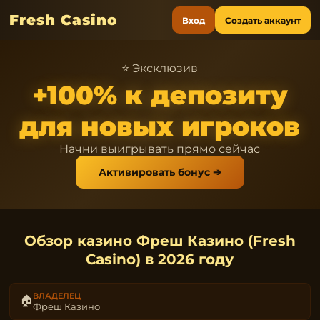
Fresh Casino
Вход
Создать аккаунт
⭐ Эксклюзив
+100% к депозиту
для новых игроков
Начни выигрывать прямо сейчас
Активировать бонус ➔
Обзор казино Фреш Казино (Fresh
Casino) в 2026 году
ВЛАДЕЛЕЦ
🏠
Фреш Казино