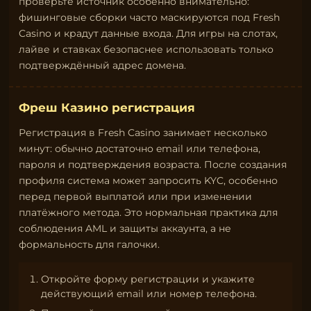
проверьте источник особенно внимательно:
фишинговые сборки часто маскируются под Fresh
Casino и крадут данные входа. Для игры на слотах,
лайве и ставках безопаснее использовать только
подтверждённый адрес домена.
Фреш Казино регистрация
Регистрация в Fresh Casino занимает несколько
минут: обычно достаточно email или телефона,
пароля и подтверждения возраста. После создания
профиля система может запросить KYC, особенно
перед первой выплатой или при изменении
платёжного метода. Это нормальная практика для
соблюдения AML и защиты аккаунта, а не
формальность для галочки.
Откройте форму регистрации и укажите
действующий email или номер телефона.