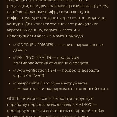
репутации, но и для практики: трафик фильтруется,
платёжные данные шифруются, а доступ к
инфраструктуре проходит через контролируемые
контуры. Для клиента это снижает риск утечки
карточных данных, подмены сессии и
недоступности кассы в момент вывода.
✅ GDPR (EU 2016/679) — защита персональных
данных
✅ AML/KYC (5AMLD) — процедуры
противодействия отмыванию средств
✅ Age Verification (18+) — проверка возраста
через Yoti, Veriff
✅ Responsible Gaming — инструменты
самоконтроля и поддержка ответственной игры
GDPR для игрока означает контролируемую
обработку персональных данных, а AML/KYC —
проверку личности и источника операций, чтобы
исключить мошенничество и незаконные