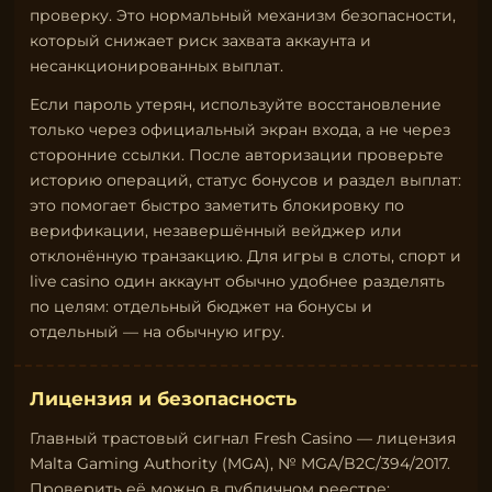
проверку. Это нормальный механизм безопасности,
который снижает риск захвата аккаунта и
несанкционированных выплат.
Если пароль утерян, используйте восстановление
только через официальный экран входа, а не через
сторонние ссылки. После авторизации проверьте
историю операций, статус бонусов и раздел выплат:
это помогает быстро заметить блокировку по
верификации, незавершённый вейджер или
отклонённую транзакцию. Для игры в слоты, спорт и
live casino один аккаунт обычно удобнее разделять
по целям: отдельный бюджет на бонусы и
отдельный — на обычную игру.
Лицензия и безопасность
Главный трастовый сигнал Fresh Casino — лицензия
Malta Gaming Authority (MGA), № MGA/B2C/394/2017.
Проверить её можно в публичном реестре: