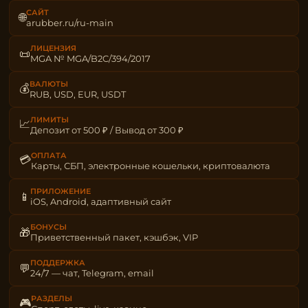
САЙТ
🌐
arubber.ru/ru-main
ЛИЦЕНЗИЯ
📜
MGA № MGA/B2C/394/2017
ВАЛЮТЫ
💰
RUB, USD, EUR, USDT
ЛИМИТЫ
📈
Депозит от 500 ₽ / Вывод от 300 ₽
ОПЛАТА
💳
Карты, СБП, электронные кошельки, криптовалюта
ПРИЛОЖЕНИЕ
📱
iOS, Android, адаптивный сайт
БОНУСЫ
🎁
Приветственный пакет, кэшбэк, VIP
ПОДДЕРЖКА
💬
24/7 — чат, Telegram, email
РАЗДЕЛЫ
🎮