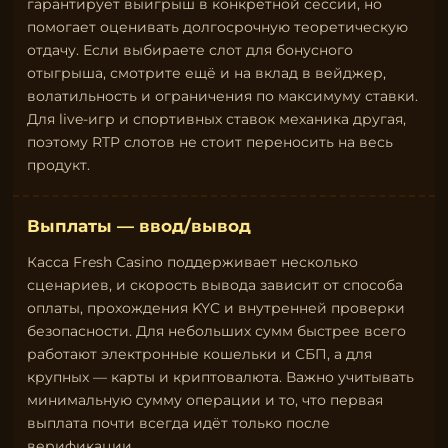
гарантирует выигрыш в конкретной сессии, но
помогает оценивать долгосрочную теоретическую
отдачу. Если выбираете слот для бонусного
отыгрыша, смотрите ещё и на вклад в вейджер,
волатильность и ограничения по максимуму ставки.
Для live-игр и спортивных ставок механика другая,
поэтому RTP слотов не стоит переносить на весь
продукт.
Выплаты — ввод/вывод
Касса Fresh Casino поддерживает несколько
сценариев, и скорость вывода зависит от способа
оплаты, прохождения KYC и внутренней проверки
безопасности. Для небольших сумм быстрее всего
работают электронные кошельки и СБП, а для
крупных — карты и криптовалюта. Важно учитывать
минимальную сумму операции и то, что первая
выплата почти всегда идёт только после
верификации.