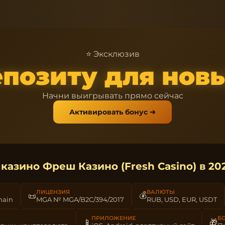
⭐ Эксклюзив
епозиту для нов
Начни выигрывать прямо сейчас
Активировать бонус ➔
казино Фреш Казино (Fresh Casino) в 20
ЛИЦЕНЗИЯ
ВАЛЮТЫ
💰
📜
main
MGA № MGA/B2C/394/2017
RUB, USD, EUR, USDT
ПРИЛОЖЕНИЕ
Б
📱
🎁