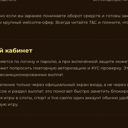
ько если вы заранее понимаете оборот средств и готовы за
ем крупный welcome-офер. Всегда читайте T&C и помните, ч
й кабинет
лняется по логину и паролю, а при включённой защите може
ожет попросить повторную авторизацию и KYC-проверку. Э
 несанкционированных выплат.
овление только через официальный экран входа, а не через
сов и раздел выплат: это помогает быстро заметить блок
игры в слоты, спорт и live casino один аккаунт обычно уд
ую игру.