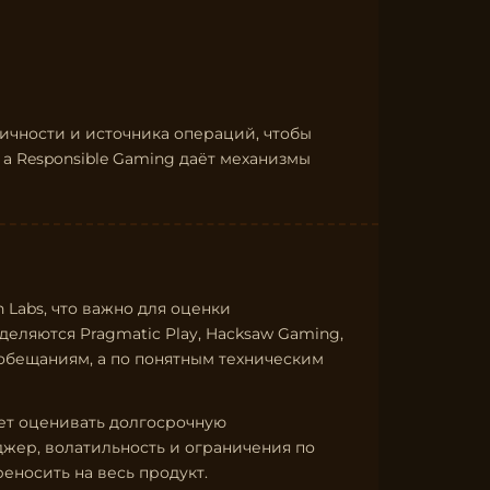
ичности и источника операций, чтобы
 а Responsible Gaming даёт механизмы
 Labs, что важно для оценки
еляются Pragmatic Play, Hacksaw Gaming,
м обещаниям, а по понятным техническим
ает оценивать долгосрочную
джер, волатильность и ограничения по
реносить на весь продукт.