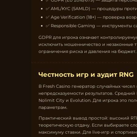
✅ GDPR (EU 2016/679) — защита персон
✅ AML/KYC (5AMLD) — процедуры прот
✅ Age Verification (18+) — проверка возра
✅ Responsible Gaming — инструменты 
GDPR для игрока означает контролируемую
исключить мошенничество и незаконные тр
ограничения риска и давления на бюджет.
Честность игр и аудит RNG
В Fresh Casino генератор случайных чисе
непредсказуемости результатов. Средний 
Nolimit City и Evolution. Для игрока это
параметрам.
Практический вывод простой: высокий RT
теоретическую отдачу. Если выбираете сл
максимуму ставки. Для live-игр и спортивн