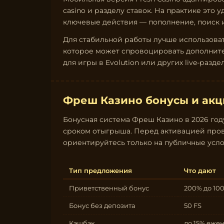
casino и разделу ставок. На практике это
ключевые действия — пополнение, поиск иг
Для стабильной работы лучше использова
которое может спровоцировать дополните
для игры в Evolution или других live-разд
Фреш Казино бонусы и ак
Бонусная система Фреш Казино в 2026 го
сроком отыгрыша. Перед активацией прове
ориентируйтесь только на публичные усло
Тип предложения
Что дают
Приветственный бонус
200% до 100
Бонус без депозита
50 FS
Кэшбэк
до 15% еже