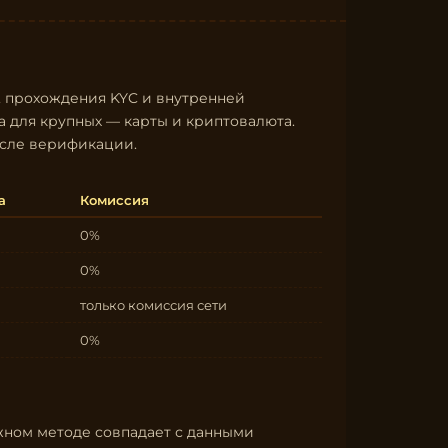
ы, прохождения KYC и внутренней
а для крупных — карты и криптовалюта.
осле верификации.
а
Комиссия
0%
0%
только комиссия сети
0%
ёжном методе совпадает с данными