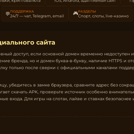
льки, криптовалюта
iOS, Android, адаптивный сайт
Пр
ПОДДЕРЖКА
РАЗДЕЛЫ
🎮
💬
24/7 — чат, Telegram, email
Спорт, слоты, live-казино
иального сайта
ервный доступ, если основной домен временно недоступен
ние бренда, но и домен буква-в-букву, наличие HTTPS и от
ылку только после сверки с официальными каналами поддер
ицу, убедитесь в замке браузера, сравните адрес без сокр
гает скачать APK, проверьте источник особенно вниматель
нные входа. Для игры на слотах, лайве и ставках безопасне