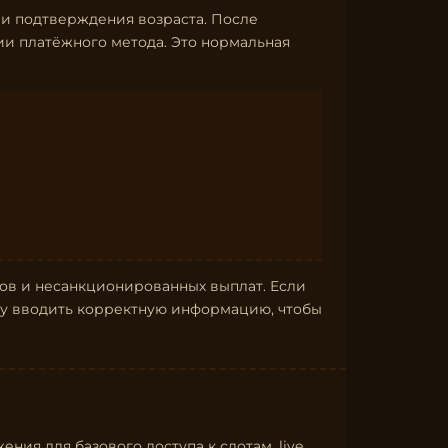
я и подтверждения возраста. После
ии платёжного метода. Это нормальная
ов и несанкционированных выплат. Если
азу вводить корректную информацию, чтобы
ния для базового доступа к слотам, live