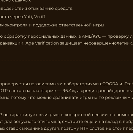
альных данных
иводействия отмыванию средств
ста через Yoti, Veriff
самоконтроля и поддержка ответственной игры
 обработку персональных данных, а AML/KYC — проверку л
анзакции. Age Verification защищает несовершеннолетних,
л проверяется независимыми лабораториями eCOGRA и iTech
RTP слотов на платформе — 96.4%, а среди провайдеров выд
 полезно потому, что можно сравнивать игры не по рекламны
P не гарантирует выигрыш в конкретной сессии, но помог
от для бонусного отыгрыша, смотрите ещё и на вклад в вей
ых ставок механика другая, поэтому RTP слотов не стоит пе