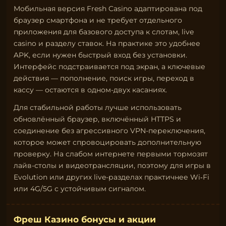
Мобильная версия Fresh Casino адаптирована под
браузер смартфона и не требует отдельного
приложения для базового доступа к слотам, live
casino и разделу ставок. На практике это удобнее
APK, если нужен быстрый вход без установки.
Интерфейс подстраивается под экран, а ключевые
действия — пополнение, поиск игры, переход в
кассу — остаются в одном-двух касаниях.
Для стабильной работы лучше использовать
обновлённый браузер, включённый HTTPS и
соединение без агрессивного VPN-переключения,
которое может спровоцировать дополнительную
проверку. На слабом интернете первыми тормозят
лайв-столы и видеотрансляции, поэтому для игры в
Evolution или других live-разделах практичнее Wi‑Fi
или 4G/5G с устойчивым сигналом.
Фреш Казино бонусы и акции