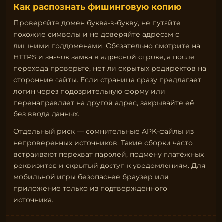
Как распознать фишинговую копию
Проверяйте домен буква-в-букву, не путайте
похожие символы и не доверяйте адресам с
лишними поддоменами. Обязательно смотрите на
HTTPS и значок замка в адресной строке, а после
перехода проверьте, нет ли скрытых редиректов на
сторонние сайты. Если страница сразу предлагает
логин через подозрительную форму или
перенаправляет на другой адрес, закрывайте её
без ввода данных.
Отдельный риск — сомнительные APK-файлы из
непроверенных источников. Такие сборки часто
встраивают перехват паролей, подмену платёжных
реквизитов и скрытый доступ к уведомлениям. Для
мобильной игры безопаснее браузер или
приложение только из подтверждённого
источника.