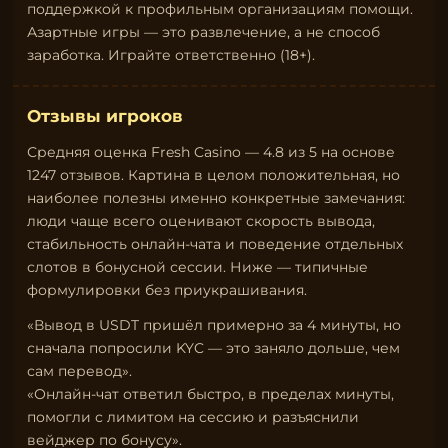
поддержкой к профильным организациям помощи.
Азартные игры — это развлечение, а не способ
заработка. Играйте ответственно (18+).
Отзывы игроков
Средняя оценка Fresh Casino — 4.8 из 5 на основе
1247 отзывов. Картина в целом положительная, но
наиболее полезны именно конкретные замечания:
люди чаще всего оценивают скорость вывода,
стабильность онлайн-чата и поведение отдельных
слотов в бонусной сессии. Ниже — типичные
формулировки без приукрашивания.
«Вывод в USDT пришёл примерно за 4 минуты, но
сначала попросили KYC — это заняло дольше, чем
сам перевод».
«Онлайн-чат ответил быстро, в пределах минуты,
помогли с лимитом на сессию и разъяснили
вейджер по бонусу».