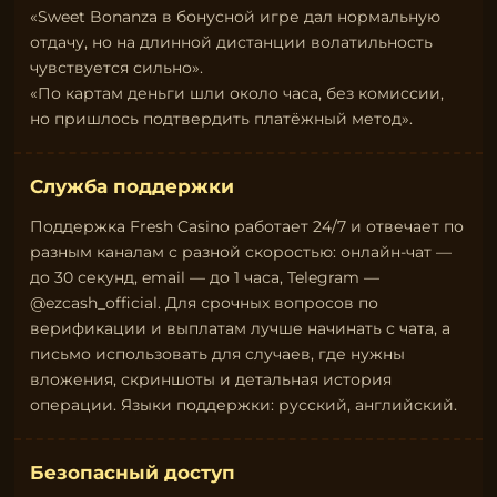
«Sweet Bonanza в бонусной игре дал нормальную
отдачу, но на длинной дистанции волатильность
чувствуется сильно».
«По картам деньги шли около часа, без комиссии,
но пришлось подтвердить платёжный метод».
Служба поддержки
Поддержка Fresh Casino работает 24/7 и отвечает по
разным каналам с разной скоростью: онлайн-чат —
до 30 секунд, email — до 1 часа, Telegram —
@ezcash_official. Для срочных вопросов по
верификации и выплатам лучше начинать с чата, а
письмо использовать для случаев, где нужны
вложения, скриншоты и детальная история
операции. Языки поддержки: русский, английский.
Безопасный доступ