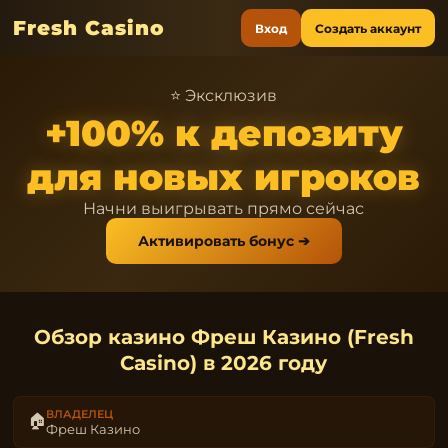
Fresh Casino
Вход
Создать аккаунт
⭐ Эксклюзив
+100% к депозиту
для новых игроков
Начни выигрывать прямо сейчас
Активировать бонус ➔
Обзор казино Фреш Казино (Fresh
Casino) в 2026 году
ВЛАДЕЛЕЦ
🏠
Фреш Казино