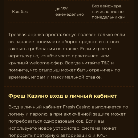
Без вейджера,
до 15%
Кэшбэк
начисление по
еженедельно
понедельникам
Трезвая оценка проста: бонус полезен только если
вы заранее понимаете оборот средств и готовы
закрыть требования по ставке. Если играете
нерегулярно, кэшбэк часто практичнее, чем
крупный welcome-офер. Всегда читайте T&C и
помните, что отыгрыш может быть ограничен по
времени, играм и максимальной ставке.
Фреш Казино вход в личный кабинет
Вход в личный кабинет Fresh Casino выполняется по
логину и паролю, а при включённой защите может
потребоваться одноразовый код. Если вы
используете новое устройство, система может
попросить повторную авторизацию и KYC-