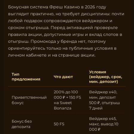
Бонусная система Фреш Казино в 2026 году
выглядит практично, но требует дисциплины: почти
любой подарок сопровождается вейджером и
сроком отыгрыша. Перед активацией проверьте
правила акции, допустимые игры и вклад слотов в
отыгрыш. Промокода у бренда нет, поэтому
ориентируйтесь только на публичные условия в
личном кабинете и на странице акции.
Условия
Тип
Что дают
(вейджер, срок,
предложения
мин. депозит)
200% до 100
Вейджер x40,
Приветственный
000 ₽ + 150 FS
мин. депозит
бонус
на Sweet
500 ₽, отыгрыш
Bonanza
7 дней
Вейджер x45,
Бонус без
50 FS
макс. вывод 10
депозита
000 ₽