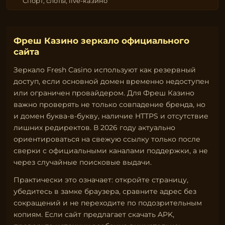
Спорт, слоты, live-казино
Фреш Казино зеркало официального
сайта
Зеркало Fresh Casino используют как резервный
доступ, если основной домен временно недоступен
или ограничен провайдером. Для Фреш Казино
важно проверять не только совпадение бренда, но
и домен буква-в-букву, наличие HTTPS и отсутствие
лишних редиректов. В 2026 году актуально
ориентироваться на свежую ссылку только после
сверки с официальными каналами поддержки, а не
через случайные поисковые выдачи.
Практически это означает: откройте страницу,
убедитесь в замке браузера, сравните адрес без
сокращений и не переходите по подозрительным
копиям. Если сайт предлагает скачать APK,