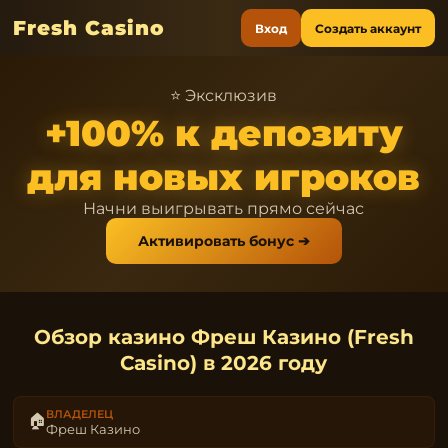
Fresh Casino
Вход
Создать аккаунт
⭐ Эксклюзив
+100% к депозиту
для новых игроков
Начни выигрывать прямо сейчас
Активировать бонус ➔
Обзор казино Фреш Казино (Fresh
Casino) в 2026 году
ВЛАДЕЛЕЦ
🏠
Фреш Казино