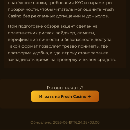
платёжные сроки, требования KYC и параметры
прозрачности, чтобы читатель мог оценить Fresh
Casino без рекламных допущений и домыслов.
При подготовке обзора акцент сделан на
практических рисках: вейджер, лимиты,
верификация личности и безопасность доступа.
Такой формат позволяет трезво понимать, где
платформа удобна, а где игроку стоит заранее
закладывать время на проверку и вывод средств.
Готовы начать?
Играть на Fresh Casino ➔
Обновлено: 2026-06-19T16:24:38+03:00