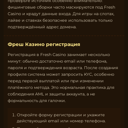
проверьте источник особенно внимательно:
фишинговые сборки часто маскируются под Fresh
Casino и крадут данные входа. Для игры на слотах,
лайве и ставках безопаснее использовать только
подтверждённый адрес домена.
Фреш Казино регистрация
Регистрация в Fresh Casino занимает несколько
минут: обычно достаточно email или телефона,
пароля и подтверждения возраста. После создания
профиля система может запросить KYC, особенно
перед первой выплатой или при изменении
платёжного метода. Это нормальная практика для
соблюдения AML и защиты аккаунта, а не
формальность для галочки.
Откройте форму регистрации и укажите
действующий email или номер телефона.