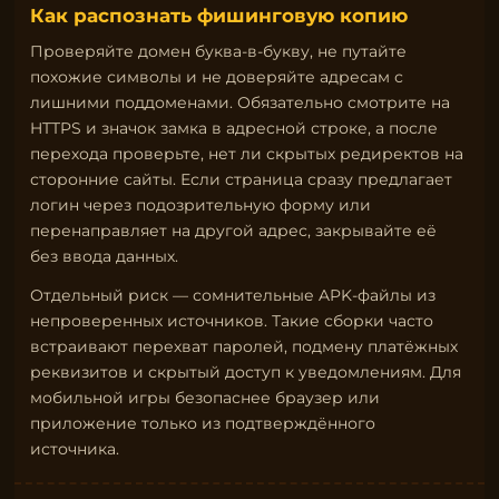
Как распознать фишинговую копию
Проверяйте домен буква-в-букву, не путайте
похожие символы и не доверяйте адресам с
лишними поддоменами. Обязательно смотрите на
HTTPS и значок замка в адресной строке, а после
перехода проверьте, нет ли скрытых редиректов на
сторонние сайты. Если страница сразу предлагает
логин через подозрительную форму или
перенаправляет на другой адрес, закрывайте её
без ввода данных.
Отдельный риск — сомнительные APK-файлы из
непроверенных источников. Такие сборки часто
встраивают перехват паролей, подмену платёжных
реквизитов и скрытый доступ к уведомлениям. Для
мобильной игры безопаснее браузер или
приложение только из подтверждённого
источника.