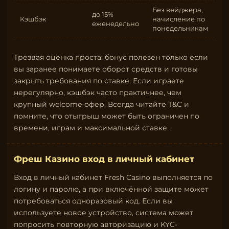
Без вейджера,
до 15%
Кэшбэк
начисление по
еженедельно
понедельникам
Трезвая оценка проста: бонус полезен только если
вы заранее понимаете оборот средств и готовы
закрыть требования по ставке. Если играете
нерегулярно, кэшбэк часто практичнее, чем
крупный welcome-офер. Всегда читайте T&C и
помните, что отыгрыш может быть ограничен по
времени, играм и максимальной ставке.
Фреш Казино вход в личный кабинет
Вход в личный кабинет Fresh Casino выполняется по
логину и паролю, а при включённой защите может
потребоваться одноразовый код. Если вы
используете новое устройство, система может
попросить повторную авторизацию и KYC-