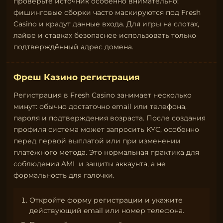
проверьте источник особенно внимательно:
фишинговые сборки часто маскируются под Fresh
Casino и крадут данные входа. Для игры на слотах,
лайве и ставках безопаснее использовать только
подтверждённый адрес домена.
Фреш Казино регистрация
Регистрация в Fresh Casino занимает несколько
минут: обычно достаточно email или телефона,
пароля и подтверждения возраста. После создания
профиля система может запросить KYC, особенно
перед первой выплатой или при изменении
платёжного метода. Это нормальная практика для
соблюдения AML и защиты аккаунта, а не
формальность для галочки.
Откройте форму регистрации и укажите
действующий email или номер телефона.