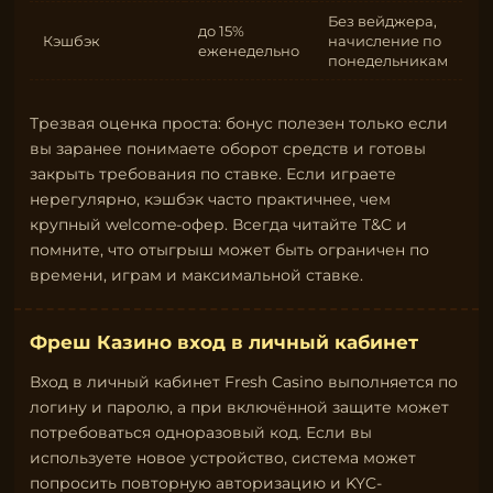
Без вейджера,
до 15%
Кэшбэк
начисление по
еженедельно
понедельникам
Трезвая оценка проста: бонус полезен только если
вы заранее понимаете оборот средств и готовы
закрыть требования по ставке. Если играете
нерегулярно, кэшбэк часто практичнее, чем
крупный welcome-офер. Всегда читайте T&C и
помните, что отыгрыш может быть ограничен по
времени, играм и максимальной ставке.
Фреш Казино вход в личный кабинет
Вход в личный кабинет Fresh Casino выполняется по
логину и паролю, а при включённой защите может
потребоваться одноразовый код. Если вы
используете новое устройство, система может
попросить повторную авторизацию и KYC-