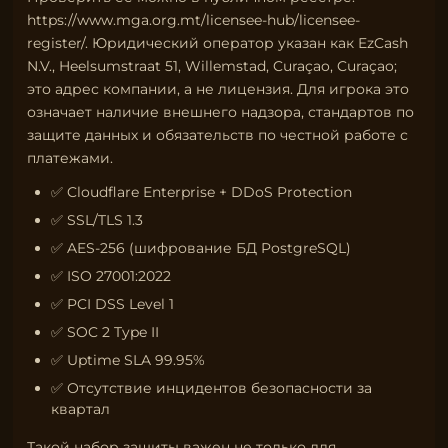
https://www.mga.org.mt/licensee-hub/licensee-
register/
. Юридический оператор указан как EzCash
N.V., Heelsumstraat 51, Willemstad, Curaçao, Curaçao;
это адрес компании, а не лицензия. Для игрока это
означает наличие внешнего надзора, стандартов по
защите данных и обязательств по честной работе с
платежами.
✅ Cloudflare Enterprise + DDoS Protection
✅ SSL/TLS 1.3
✅ AES-256 (шифрование БД PostgreSQL)
✅ ISO 27001:2022
✅ PCI DSS Level 1
✅ SOC 2 Type II
✅ Uptime SLA 99.95%
✅ Отсутствие инцидентов безопасности за
квартал
Такой набор защиты важен не только для