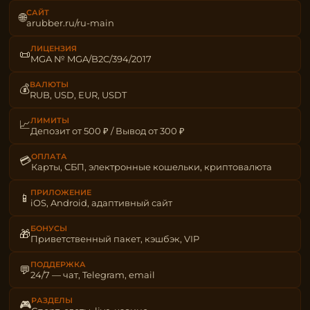
САЙТ
🌐
arubber.ru/ru-main
ЛИЦЕНЗИЯ
📜
MGA № MGA/B2C/394/2017
ВАЛЮТЫ
💰
RUB, USD, EUR, USDT
ЛИМИТЫ
📈
Депозит от 500 ₽ / Вывод от 300 ₽
ОПЛАТА
💳
Карты, СБП, электронные кошельки, криптовалюта
ПРИЛОЖЕНИЕ
📱
iOS, Android, адаптивный сайт
БОНУСЫ
🎁
Приветственный пакет, кэшбэк, VIP
ПОДДЕРЖКА
💬
24/7 — чат, Telegram, email
РАЗДЕЛЫ
🎮