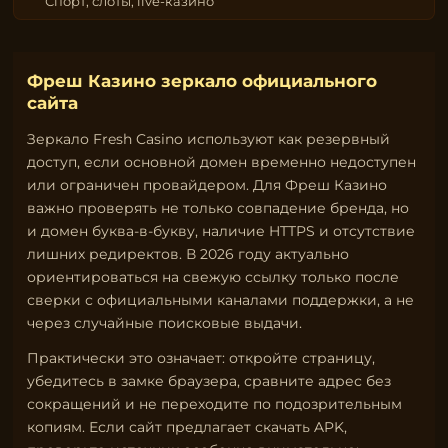
Спорт, слоты, live-казино
Фреш Казино зеркало официального
сайта
Зеркало Fresh Casino используют как резервный
доступ, если основной домен временно недоступен
или ограничен провайдером. Для Фреш Казино
важно проверять не только совпадение бренда, но
и домен буква-в-букву, наличие HTTPS и отсутствие
лишних редиректов. В 2026 году актуально
ориентироваться на свежую ссылку только после
сверки с официальными каналами поддержки, а не
через случайные поисковые выдачи.
Практически это означает: откройте страницу,
убедитесь в замке браузера, сравните адрес без
сокращений и не переходите по подозрительным
копиям. Если сайт предлагает скачать APK,