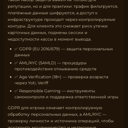
репутации, но и для практики: трафик фильтруется,
платёжные данные шифруются, а доступ к
инфраструктуре проходит через контролируемые
контуры. Для клиента это снижает риск утечки
карточных данных, подмены сессии и
недоступности кассы в момент вывода.
✅ GDPR (EU 2016/679) — защита персональных
данных
✅ AML/KYC (5AMLD) — процедуры
противодействия отмыванию средств
✅ Age Verification (18+) — проверка возраста
через Yoti, Veriff
✅ Responsible Gaming — инструменты
самоконтроля и поддержка ответственной игры
GDPR для игрока означает контролируемую
обработку персональных данных, а AML/KYC —
проверку личности и источника операций, чтобы
исключить мошенничество и незаконные