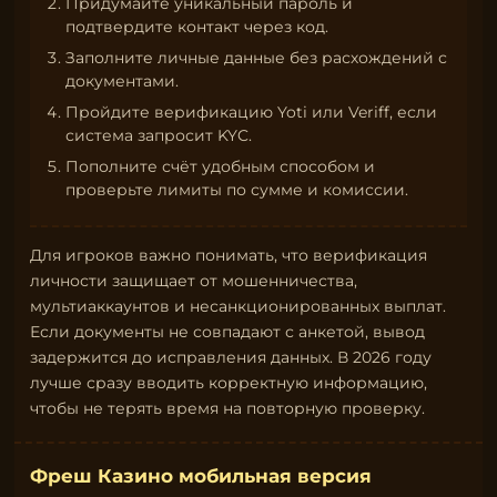
Придумайте уникальный пароль и
подтвердите контакт через код.
Заполните личные данные без расхождений с
документами.
Пройдите верификацию Yoti или Veriff, если
система запросит KYC.
Пополните счёт удобным способом и
проверьте лимиты по сумме и комиссии.
Для игроков важно понимать, что верификация
личности защищает от мошенничества,
мультиаккаунтов и несанкционированных выплат.
Если документы не совпадают с анкетой, вывод
задержится до исправления данных. В 2026 году
лучше сразу вводить корректную информацию,
чтобы не терять время на повторную проверку.
Фреш Казино мобильная версия