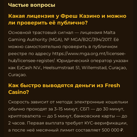
Частые вопросы
Какая лицензия у Фреш Казино и можно
ли проверить её публично?
Основной трастовый сигнал — лицензия Malta
Gaming Authority (MGA), № MGA/B2C/394/2017. Её
можно самостоятельно проверить в публичном
реестре по адресу
https://www.mga.org.mt/licensee-
hub/licensee-register/
. Юридический оператор указан
как EzCash N.V., Heelsumstraat 51, Willemstad, Curaçao,
Curaçao.
Как быстро выводятся деньги из Fresh
Casino?
Скорость зависит от метода: электронные кошельки
обычно проходят за 3–15 минут, СБП — до 30 минут,
криптовалюта — до 5 минут, банковские карты — до
2 часов. Первая выплата требует KYC-верификации,
а после неё месячный лимит составляет 500 000 ₽.