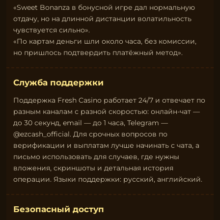
«Sweet Bonanza в бонусной игре дал нормальную
отдачу, но на длинной дистанции волатильность
чувствуется сильно».
«По картам деньги шли около часа, без комиссии,
но пришлось подтвердить платёжный метод».
Служба поддержки
Поддержка Fresh Casino работает 24/7 и отвечает по
разным каналам с разной скоростью: онлайн-чат —
до 30 секунд, email — до 1 часа, Telegram —
@ezcash_official. Для срочных вопросов по
верификации и выплатам лучше начинать с чата, а
письмо использовать для случаев, где нужны
вложения, скриншоты и детальная история
операции. Языки поддержки: русский, английский.
Безопасный доступ