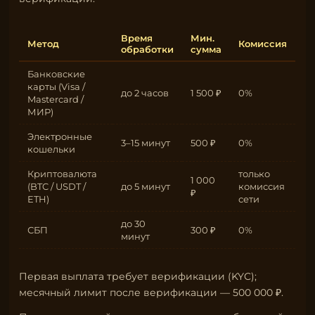
Время
Мин.
Метод
Комиссия
обработки
сумма
Банковские
карты (Visa /
до 2 часов
1 500 ₽
0%
Mastercard /
МИР)
Электронные
3–15 минут
500 ₽
0%
кошельки
Криптовалюта
только
1 000
(BTC / USDT /
до 5 минут
комиссия
₽
ETH)
сети
до 30
СБП
300 ₽
0%
минут
Первая выплата требует верификации (KYC);
месячный лимит после верификации — 500 000 ₽.