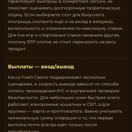
гарантирует выигрыш в конкретной сессии, но
помогает оценивать долгосрочную теоретическую
отдачу. Если выбираете слот для бонусного
отыгрыша, смотрите ещё и на вклад в вейджер,
волатильность и ограничения по максимуму ставки.
Для live-игр и спортивных ставок механика другая,
поэтому RTP слотов не стоит переносить на весь
продукт.
Выплаты — ввод/вывод
Касса Fresh Casino поддерживает несколько
сценариев, и скорость вывода зависит от способа
оплаты, прохождения KYC и внутренней проверки
безопасности. Для небольших сумм быстрее всего
работают электронные кошельки и СБП, а для
крупных — карты и криптовалюта. Важно учитывать
минимальную сумму операции и то, что первая
выплата почти всегда идёт только после
верификации.