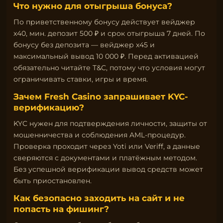
Что нужно для отыгрыша бонуса?
По приветственному бонусу действует вейджер
x40, мин. депозит 500 ₽ и срок отыгрыша 7 дней. По
бонусу без депозита — вейджер x45 и
максимальный вывод 10 000 ₽. Перед активацией
обязательно читайте T&C, потому что условия могут
ограничивать ставки, игры и время.
Зачем Fresh Casino запрашивает KYC-
верификацию?
KYC нужен для подтверждения личности, защиты от
мошенничества и соблюдения AML-процедур.
Проверка проходит через Yoti или Veriff, а данные
сверяются с документами и платёжным методом.
Без успешной верификации вывод средств может
быть приостановлен.
Как безопасно заходить на сайт и не
попасть на фишинг?