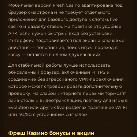
Мобильная версия Fresh Casino адаптирована под
браузер смартфона и не требует отдельного
приложения для базового доступа к слотам, live
casino и разделу ставок. На практике это удобнее
APK, если нужен быстрый вход без установки.
Интерфейс подстраивается под экран, а ключевые
действия — пополнение, поиск игры, переход в
кассу — остаются в одном-двух касаниях.
Для стабильной работы лучше использовать
обновлённый браузер, включённый HTTPS и
соединение без агрессивного VPN-переключения,
которое может спровоцировать дополнительную
проверку. На слабом интернете первыми тормозят
лайв-столы и видеотрансляции, поэтому для игры в
Evolution или других live-разделах практичнее Wi‑Fi
или 4G/5G с устойчивым сигналом.
Фреш Казино бонусы и акции