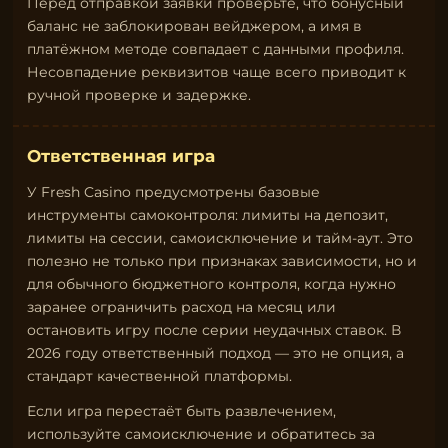
Перед отправкой заявки проверьте, что бонусный
баланс не заблокирован вейджером, а имя в
платёжном методе совпадает с данными профиля.
Несовпадение реквизитов чаще всего приводит к
ручной проверке и задержке.
Ответственная игра
У Fresh Casino предусмотрены базовые
инструменты самоконтроля: лимиты на депозит,
лимиты на сессии, самоисключение и тайм-аут. Это
полезно не только при признаках зависимости, но и
для обычного бюджетного контроля, когда нужно
заранее ограничить расход на месяц или
остановить игру после серии неудачных ставок. В
2026 году ответственный подход — это не опция, а
стандарт качественной платформы.
Если игра перестаёт быть развлечением,
используйте самоисключение и обратитесь за