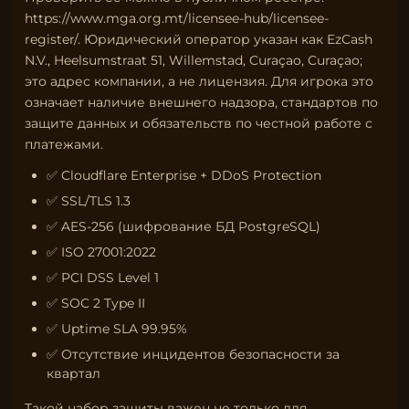
https://www.mga.org.mt/licensee-hub/licensee-
register/
. Юридический оператор указан как EzCash
N.V., Heelsumstraat 51, Willemstad, Curaçao, Curaçao;
это адрес компании, а не лицензия. Для игрока это
означает наличие внешнего надзора, стандартов по
защите данных и обязательств по честной работе с
платежами.
✅ Cloudflare Enterprise + DDoS Protection
✅ SSL/TLS 1.3
✅ AES-256 (шифрование БД PostgreSQL)
✅ ISO 27001:2022
✅ PCI DSS Level 1
✅ SOC 2 Type II
✅ Uptime SLA 99.95%
✅ Отсутствие инцидентов безопасности за
квартал
Такой набор защиты важен не только для