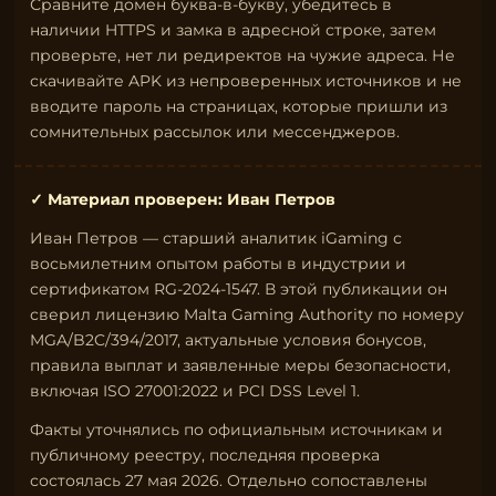
Сравните домен буква-в-букву, убедитесь в
наличии HTTPS и замка в адресной строке, затем
проверьте, нет ли редиректов на чужие адреса. Не
скачивайте APK из непроверенных источников и не
вводите пароль на страницах, которые пришли из
сомнительных рассылок или мессенджеров.
✓ Материал проверен: Иван Петров
Иван Петров — старший аналитик iGaming с
восьмилетним опытом работы в индустрии и
сертификатом RG-2024-1547. В этой публикации он
сверил лицензию Malta Gaming Authority по номеру
MGA/B2C/394/2017, актуальные условия бонусов,
правила выплат и заявленные меры безопасности,
включая ISO 27001:2022 и PCI DSS Level 1.
Факты уточнялись по официальным источникам и
публичному реестру, последняя проверка
состоялась 27 мая 2026. Отдельно сопоставлены