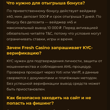
Что нужно для отыгрыша бонуса?
По приветственному бонусу действует вейджер
x40, мин. депозит 500 ₽ и срок отыгрыша 7 дней. По
бонусу без депозита — вейджер x45 и
максимальный вывод 10 000 ₽. Перед активацией
обязательно читайте T&C, потому что условия могут
ограничивать ставки, игры и время.
Зачем Fresh Casino запрашивает KYC-
верификацию?
KYC нужен для подтверждения личности, защиты от
мошенничества и соблюдения AML-процедур.
Проверка проходит через Yoti или Veriff, а данные
сверяются с документами и платёжным методом.
Без успешной верификации вывод средств может
быть приостановлен.
Как безопасно заходить на сайт и не
попасть на фишинг?