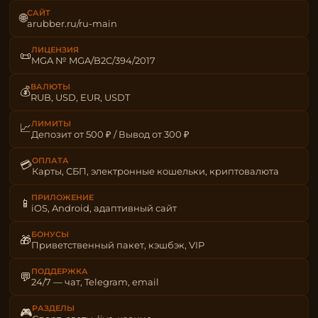
САЙТ
🌐
arubber.ru/ru-main
ЛИЦЕНЗИЯ
📜
MGA № MGA/B2C/394/2017
ВАЛЮТЫ
💰
RUB, USD, EUR, USDT
ЛИМИТЫ
📈
Депозит от 500 ₽ / Вывод от 300 ₽
ОПЛАТА
💳
Карты, СБП, электронные кошельки, криптовалюта
ПРИЛОЖЕНИЕ
📱
iOS, Android, адаптивный сайт
БОНУСЫ
🎁
Приветственный пакет, кэшбэк, VIP
ПОДДЕРЖКА
💬
24/7 — чат, Telegram, email
РАЗДЕЛЫ
🎮