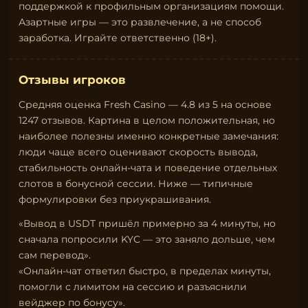
поддержкой к профильным организациям помощи.
Азартные игры — это развлечение, а не способ
заработка. Играйте ответственно (18+).
Отзывы игроков
Средняя оценка Fresh Casino — 4.8 из 5 на основе
1247 отзывов. Картина в целом положительная, но
наиболее полезны именно конкретные замечания:
люди чаще всего оценивают скорость вывода,
стабильность онлайн-чата и поведение отдельных
слотов в бонусной сессии. Ниже — типичные
формулировки без приукрашивания.
«Вывод в USDT пришёл примерно за 4 минуты, но
сначала попросили KYC — это заняло дольше, чем
сам перевод».
«Онлайн-чат ответил быстро, в пределах минуты,
помогли с лимитом на сессию и разъяснили
вейджер по бонусу».