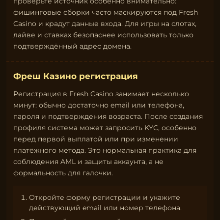
проверьте источник особенно внимательно:
фишинговые сборки часто маскируются под Fresh
Casino и крадут данные входа. Для игры на слотах,
лайве и ставках безопаснее использовать только
подтверждённый адрес домена.
Фреш Казино регистрация
Регистрация в Fresh Casino занимает несколько
минут: обычно достаточно email или телефона,
пароля и подтверждения возраста. После создания
профиля система может запросить KYC, особенно
перед первой выплатой или при изменении
платёжного метода. Это нормальная практика для
соблюдения AML и защиты аккаунта, а не
формальность для галочки.
Откройте форму регистрации и укажите
действующий email или номер телефона.