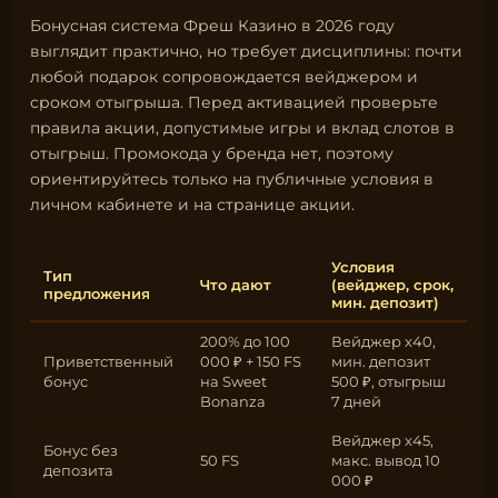
Бонусная система Фреш Казино в 2026 году
выглядит практично, но требует дисциплины: почти
любой подарок сопровождается вейджером и
сроком отыгрыша. Перед активацией проверьте
правила акции, допустимые игры и вклад слотов в
отыгрыш. Промокода у бренда нет, поэтому
ориентируйтесь только на публичные условия в
личном кабинете и на странице акции.
Условия
Тип
Что дают
(вейджер, срок,
предложения
мин. депозит)
200% до 100
Вейджер x40,
Приветственный
000 ₽ + 150 FS
мин. депозит
бонус
на Sweet
500 ₽, отыгрыш
Bonanza
7 дней
Вейджер x45,
Бонус без
50 FS
макс. вывод 10
депозита
000 ₽