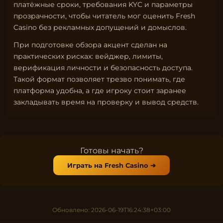
платёжные сроки, требования KYC и параметры
прозрачности, чтобы читатель мог оценить Fresh
Casino без рекламных допущений и домыслов.
При подготовке обзора акцент сделан на
практических рисках: вейджер, лимиты,
верификация личности и безопасность доступа.
Такой формат позволяет трезво понимать, где
платформа удобна, а где игроку стоит заранее
закладывать время на проверку и вывод средств.
Готовы начать?
Играть на Fresh Casino ➔
Обновлено: 2026-06-19T16:24:38+03:00