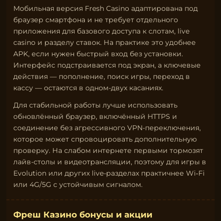
Мобильная версия Fresh Casino адаптирована под
браузер смартфона и не требует отдельного
приложения для базового доступа к слотам, live
casino и разделу ставок. На практике это удобнее
APK, если нужен быстрый вход без установки.
Интерфейс подстраивается под экран, а ключевые
действия — пополнение, поиск игры, переход в
кассу — остаются в одном-двух касаниях.
Для стабильной работы лучше использовать
обновлённый браузер, включённый HTTPS и
соединение без агрессивного VPN-переключения,
которое может спровоцировать дополнительную
проверку. На слабом интернете первыми тормозят
лайв-столы и видеотрансляции, поэтому для игры в
Evolution или других live-разделах практичнее Wi‑Fi
или 4G/5G с устойчивым сигналом.
Фреш Казино бонусы и акции