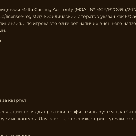
лицензия Malta Gaming Authority (MGA), № MGA/B2C/394/20
b/licensee-register/
. Юридический оператор указан как EzCash 
е лицензия. Для игрока это означает наличие внешнего надз
ми.
n
)
 за квартал
епутации, но и для практики: трафик фильтруется, платёжн
уемые контуры. Для клиента это снижает риск утечки карт