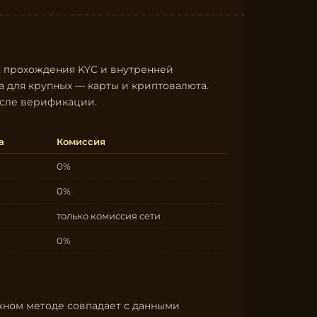
ы, прохождения KYC и внутренней
а для крупных — карты и криптовалюта.
осле верификации.
а
Комиссия
0%
0%
только комиссия сети
0%
ёжном методе совпадает с данными