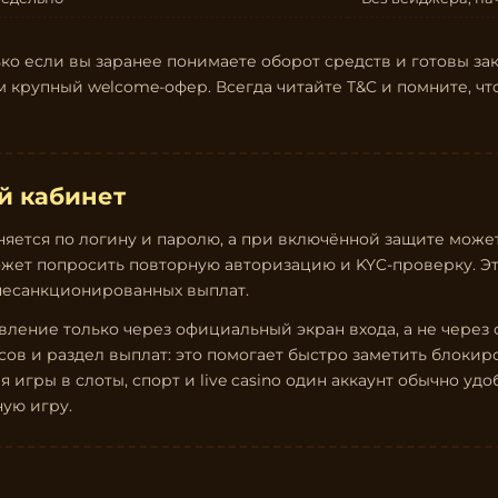
ько если вы заранее понимаете оборот средств и готовы за
ем крупный welcome-офер. Всегда читайте T&C и помните, ч
й кабинет
лняется по логину и паролю, а при включённой защите може
ожет попросить повторную авторизацию и KYC-проверку. Э
 несанкционированных выплат.
овление только через официальный экран входа, а не через
сов и раздел выплат: это помогает быстро заметить блок
игры в слоты, спорт и live casino один аккаунт обычно уд
ую игру.