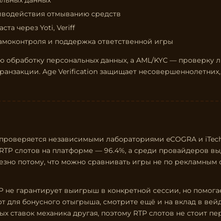
альных данных
иводействия отмыванию средств
ста через Yoti, Veriff
самоконтроля и поддержка ответственной игры
 обработку персональных данных, а AML/KYC — проверку л
анзакции. Age Verification защищает несовершеннолетних,
л проверяется независимыми лабораториями eCOGRA и iTech
RTP слотов на платформе — 96.4%, а среди провайдеров выд
 полезно потому, что можно сравнивать игры не по рекламны
P не гарантирует выигрыш в конкретной сессии, но помог
от для бонусного отыгрыша, смотрите ещё и на вклад в вей
ых ставок механика другая, поэтому RTP слотов не стоит пе