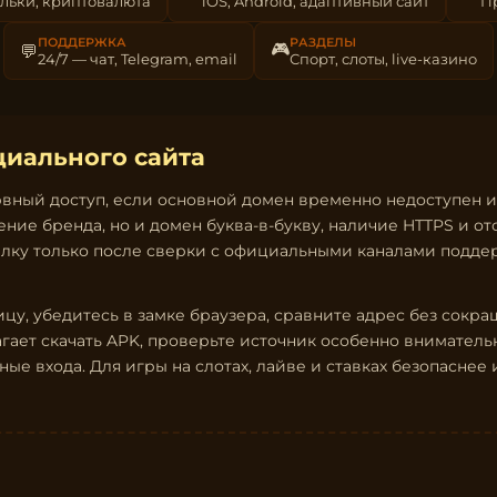
льки, криптовалюта
iOS, Android, адаптивный сайт
Пр
ПОДДЕРЖКА
РАЗДЕЛЫ
🎮
💬
24/7 — чат, Telegram, email
Спорт, слоты, live-казино
иального сайта
ервный доступ, если основной домен временно недоступен
ние бренда, но и домен буква-в-букву, наличие HTTPS и от
ылку только после сверки с официальными каналами поддер
ицу, убедитесь в замке браузера, сравните адрес без сокр
гает скачать APK, проверьте источник особенно вниматель
нные входа. Для игры на слотах, лайве и ставках безопасне