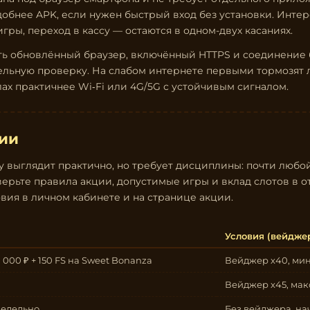
 удобнее APK, если нужен быстрый вход без установки. Инте
ры, переход в кассу — остаются в одном-двух касаниях.
ть обновлённый браузер, включённый HTTPS и соединение 
льную проверку. На слабом интернете первыми тормозят л
елах практичнее Wi‑Fi или 4G/5G с устойчивым сигналом.
ции
ду выглядит практично, но требует дисциплины: почти люб
рьте правила акции, допустимые игры и вклад слотов в о
вия в личном кабинете и на странице акции.
Условия (вейджер
 000 ₽ + 150 FS на Sweet Bonanza
Вейджер x40, мин.
Вейджер x45, макс
недельно
Без вейджера, н