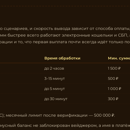
ко сценариев, и скорость вывода зависит от способа оплат
мм быстрее всего работают электронные кошельки и СБП, 
ции и то, что первая выплата почти всегда идёт только п
Время обработки
Мин. сумм
до 2 часов
1 500 ₽
3–15 минут
500 ₽
до 5 минут
1 000 ₽
до 30 минут
300 ₽
); месячный лимит после верификации — 500 000 ₽.
онусный баланс не заблокирован вейджером, а имя в плат