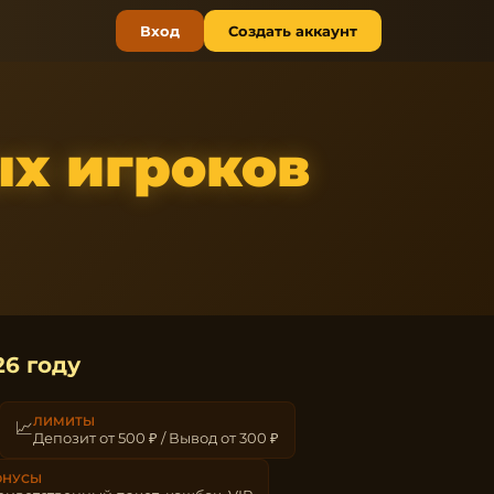
Вход
Создать аккаунт
ых игроков
26 году
ЛИМИТЫ
📈
Депозит от 500 ₽ / Вывод от 300 ₽
ОНУСЫ