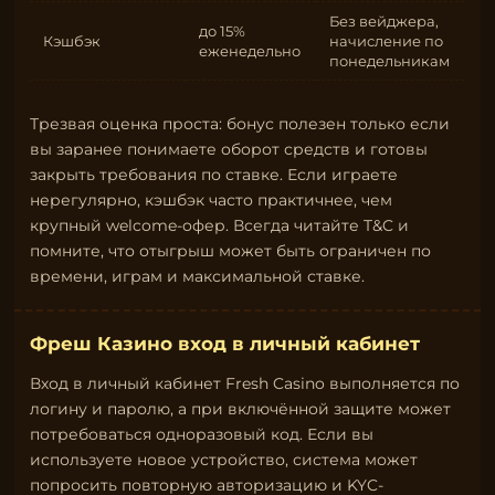
Без вейджера,
до 15%
Кэшбэк
начисление по
еженедельно
понедельникам
Трезвая оценка проста: бонус полезен только если
вы заранее понимаете оборот средств и готовы
закрыть требования по ставке. Если играете
нерегулярно, кэшбэк часто практичнее, чем
крупный welcome-офер. Всегда читайте T&C и
помните, что отыгрыш может быть ограничен по
времени, играм и максимальной ставке.
Фреш Казино вход в личный кабинет
Вход в личный кабинет Fresh Casino выполняется по
логину и паролю, а при включённой защите может
потребоваться одноразовый код. Если вы
используете новое устройство, система может
попросить повторную авторизацию и KYC-