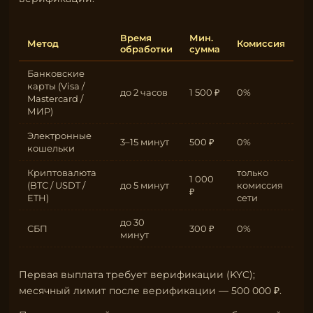
Время
Мин.
Метод
Комиссия
обработки
сумма
Банковские
карты (Visa /
до 2 часов
1 500 ₽
0%
Mastercard /
МИР)
Электронные
3–15 минут
500 ₽
0%
кошельки
Криптовалюта
только
1 000
(BTC / USDT /
до 5 минут
комиссия
₽
ETH)
сети
до 30
СБП
300 ₽
0%
минут
Первая выплата требует верификации (KYC);
месячный лимит после верификации — 500 000 ₽.