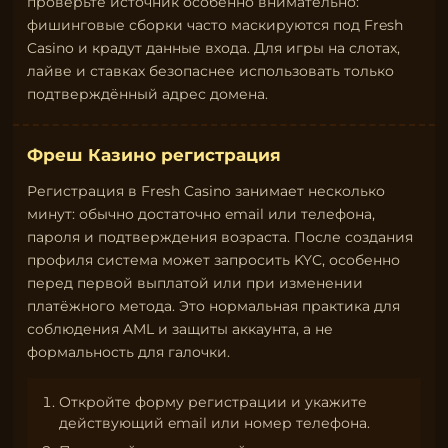
проверьте источник особенно внимательно:
фишинговые сборки часто маскируются под Fresh
Casino и крадут данные входа. Для игры на слотах,
лайве и ставках безопаснее использовать только
подтверждённый адрес домена.
Фреш Казино регистрация
Регистрация в Fresh Casino занимает несколько
минут: обычно достаточно email или телефона,
пароля и подтверждения возраста. После создания
профиля система может запросить KYC, особенно
перед первой выплатой или при изменении
платёжного метода. Это нормальная практика для
соблюдения AML и защиты аккаунта, а не
формальность для галочки.
Откройте форму регистрации и укажите
действующий email или номер телефона.