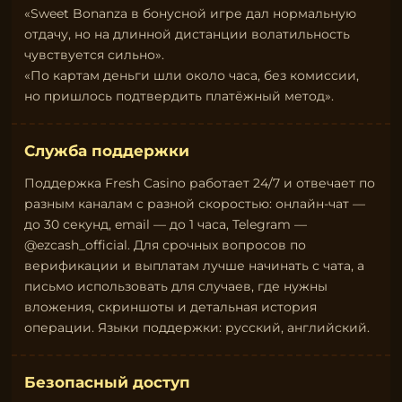
«Sweet Bonanza в бонусной игре дал нормальную
отдачу, но на длинной дистанции волатильность
чувствуется сильно».
«По картам деньги шли около часа, без комиссии,
но пришлось подтвердить платёжный метод».
Служба поддержки
Поддержка Fresh Casino работает 24/7 и отвечает по
разным каналам с разной скоростью: онлайн-чат —
до 30 секунд, email — до 1 часа, Telegram —
@ezcash_official. Для срочных вопросов по
верификации и выплатам лучше начинать с чата, а
письмо использовать для случаев, где нужны
вложения, скриншоты и детальная история
операции. Языки поддержки: русский, английский.
Безопасный доступ