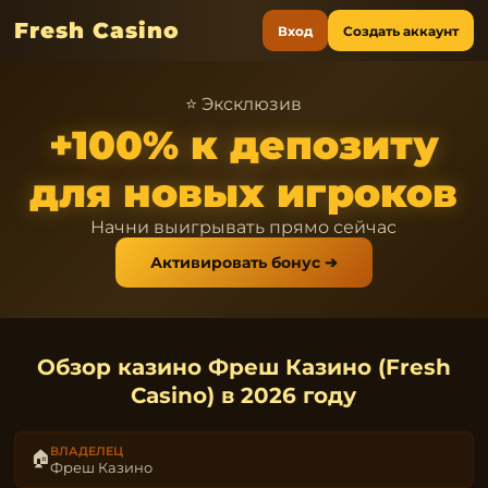
Fresh Casino
Вход
Создать аккаунт
⭐ Эксклюзив
+100% к депозиту
для новых игроков
Начни выигрывать прямо сейчас
Активировать бонус ➔
Обзор казино Фреш Казино (Fresh
Casino) в 2026 году
ВЛАДЕЛЕЦ
🏠
Фреш Казино