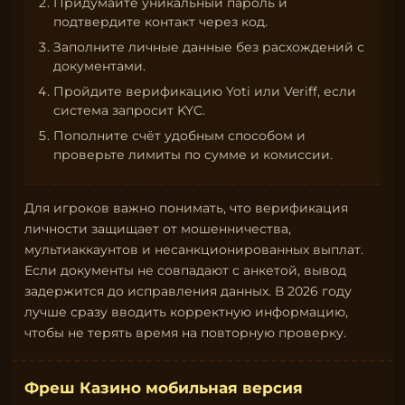
Придумайте уникальный пароль и
подтвердите контакт через код.
Заполните личные данные без расхождений с
документами.
Пройдите верификацию Yoti или Veriff, если
система запросит KYC.
Пополните счёт удобным способом и
проверьте лимиты по сумме и комиссии.
Для игроков важно понимать, что верификация
личности защищает от мошенничества,
мультиаккаунтов и несанкционированных выплат.
Если документы не совпадают с анкетой, вывод
задержится до исправления данных. В 2026 году
лучше сразу вводить корректную информацию,
чтобы не терять время на повторную проверку.
Фреш Казино мобильная версия