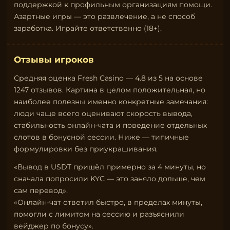
поддержкой к профильным организациям помощи.
Азартные игры — это развлечение, а не способ
заработка. Играйте ответственно (18+).
Отзывы игроков
Средняя оценка Fresh Casino — 4.8 из 5 на основе
1247 отзывов. Картина в целом положительная, но
наиболее полезны именно конкретные замечания:
люди чаще всего оценивают скорость вывода,
стабильность онлайн-чата и поведение отдельных
слотов в бонусной сессии. Ниже — типичные
формулировки без приукрашивания.
«Вывод в USDT пришёл примерно за 4 минуты, но
сначала попросили KYC — это заняло дольше, чем
сам перевод».
«Онлайн-чат ответил быстро, в пределах минуты,
помогли с лимитом на сессию и разъяснили
вейджер по бонусу».