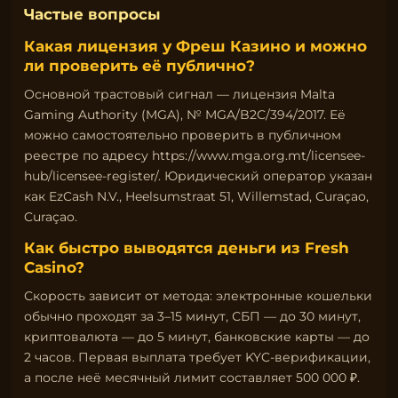
Частые вопросы
Какая лицензия у Фреш Казино и можно
ли проверить её публично?
Основной трастовый сигнал — лицензия Malta
Gaming Authority (MGA), № MGA/B2C/394/2017. Её
можно самостоятельно проверить в публичном
реестре по адресу
https://www.mga.org.mt/licensee-
hub/licensee-register/
. Юридический оператор указан
как EzCash N.V., Heelsumstraat 51, Willemstad, Curaçao,
Curaçao.
Как быстро выводятся деньги из Fresh
Casino?
Скорость зависит от метода: электронные кошельки
обычно проходят за 3–15 минут, СБП — до 30 минут,
криптовалюта — до 5 минут, банковские карты — до
2 часов. Первая выплата требует KYC-верификации,
а после неё месячный лимит составляет 500 000 ₽.