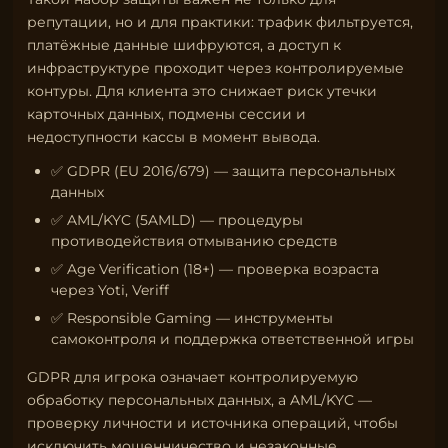
репутации, но и для практики: трафик фильтруется,
платёжные данные шифруются, а доступ к
инфраструктуре проходит через контролируемые
контуры. Для клиента это снижает риск утечки
карточных данных, подмены сессии и
недоступности кассы в момент вывода.
✅ GDPR (EU 2016/679) — защита персональных
данных
✅ AML/KYC (5AMLD) — процедуры
противодействия отмыванию средств
✅ Age Verification (18+) — проверка возраста
через Yoti, Veriff
✅ Responsible Gaming — инструменты
самоконтроля и поддержка ответственной игры
GDPR для игрока означает контролируемую
обработку персональных данных, а AML/KYC —
проверку личности и источника операций, чтобы
исключить мошенничество и незаконные