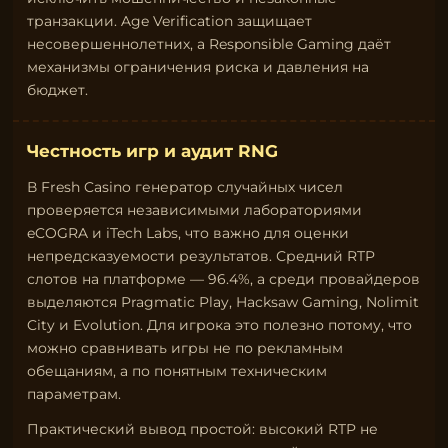
транзакции. Age Verification защищает
несовершеннолетних, а Responsible Gaming даёт
механизмы ограничения риска и давления на
бюджет.
Честность игр и аудит RNG
В Fresh Casino генератор случайных чисел
проверяется независимыми лабораториями
eCOGRA и iTech Labs, что важно для оценки
непредсказуемости результатов. Средний RTP
слотов на платформе — 96.4%, а среди провайдеров
выделяются Pragmatic Play, Hacksaw Gaming, Nolimit
City и Evolution. Для игрока это полезно потому, что
можно сравнивать игры не по рекламным
обещаниям, а по понятным техническим
параметрам.
Практический вывод простой: высокий RTP не