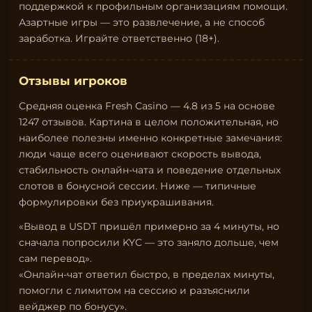
поддержкой к профильным организациям помощи.
Азартные игры — это развлечение, а не способ
заработка. Играйте ответственно (18+).
Отзывы игроков
Средняя оценка Fresh Casino — 4.8 из 5 на основе
1247 отзывов. Картина в целом положительная, но
наиболее полезны именно конкретные замечания:
люди чаще всего оценивают скорость вывода,
стабильность онлайн-чата и поведение отдельных
слотов в бонусной сессии. Ниже — типичные
формулировки без приукрашивания.
«Вывод в USDT пришёл примерно за 4 минуты, но
сначала попросили KYC — это заняло дольше, чем
сам перевод».
«Онлайн-чат ответил быстро, в пределах минуты,
помогли с лимитом на сессию и разъяснили
вейджер по бонусу».