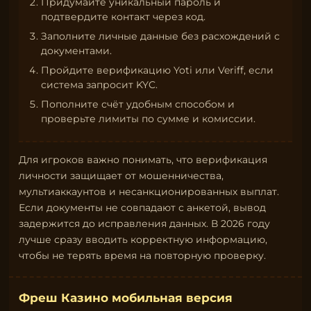
Придумайте уникальный пароль и
подтвердите контакт через код.
Заполните личные данные без расхождений с
документами.
Пройдите верификацию Yoti или Veriff, если
система запросит KYC.
Пополните счёт удобным способом и
проверьте лимиты по сумме и комиссии.
Для игроков важно понимать, что верификация
личности защищает от мошенничества,
мультиаккаунтов и несанкционированных выплат.
Если документы не совпадают с анкетой, вывод
задержится до исправления данных. В 2026 году
лучше сразу вводить корректную информацию,
чтобы не терять время на повторную проверку.
Фреш Казино мобильная версия