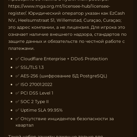
https://www.mga.org.mt/licensee-hub/licensee-
register/
. Юридический оператор указан как EzCash
N.V., Heelsumstraat 51, Willemstad, Curaçao, Curaçao;
это адрес компании, а не лицензия. Для игрока это
означает наличие внешнего надзора, стандартов по
защите данных и обязательств по честной работе с
платежами.
✅ Cloudflare Enterprise + DDoS Protection
✅ SSL/TLS 1.3
✅ AES-256 (шифрование БД PostgreSQL)
✅ ISO 27001:2022
✅ PCI DSS Level 1
✅ SOC 2 Type II
✅ Uptime SLA 99.95%
✅ Отсутствие инцидентов безопасности за
квартал
Такой набор защиты важен не только для