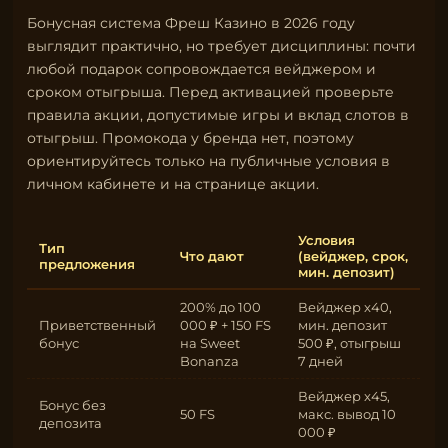
Бонусная система Фреш Казино в 2026 году
выглядит практично, но требует дисциплины: почти
любой подарок сопровождается вейджером и
сроком отыгрыша. Перед активацией проверьте
правила акции, допустимые игры и вклад слотов в
отыгрыш. Промокода у бренда нет, поэтому
ориентируйтесь только на публичные условия в
личном кабинете и на странице акции.
Условия
Тип
Что дают
(вейджер, срок,
предложения
мин. депозит)
200% до 100
Вейджер x40,
Приветственный
000 ₽ + 150 FS
мин. депозит
бонус
на Sweet
500 ₽, отыгрыш
Bonanza
7 дней
Вейджер x45,
Бонус без
50 FS
макс. вывод 10
депозита
000 ₽