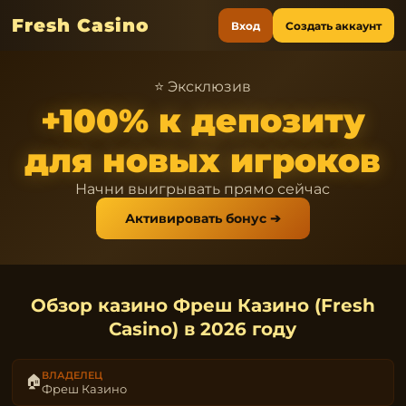
Fresh Casino
Вход
Создать аккаунт
⭐ Эксклюзив
+100% к депозиту
для новых игроков
Начни выигрывать прямо сейчас
Активировать бонус ➔
Обзор казино Фреш Казино (Fresh
Casino) в 2026 году
ВЛАДЕЛЕЦ
🏠
Фреш Казино