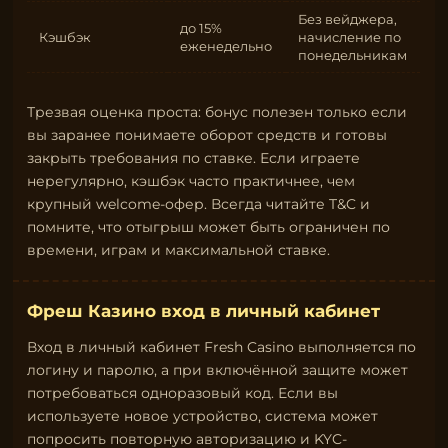
Без вейджера,
до 15%
Кэшбэк
начисление по
еженедельно
понедельникам
Трезвая оценка проста: бонус полезен только если
вы заранее понимаете оборот средств и готовы
закрыть требования по ставке. Если играете
нерегулярно, кэшбэк часто практичнее, чем
крупный welcome-офер. Всегда читайте T&C и
помните, что отыгрыш может быть ограничен по
времени, играм и максимальной ставке.
Фреш Казино вход в личный кабинет
Вход в личный кабинет Fresh Casino выполняется по
логину и паролю, а при включённой защите может
потребоваться одноразовый код. Если вы
используете новое устройство, система может
попросить повторную авторизацию и KYC-