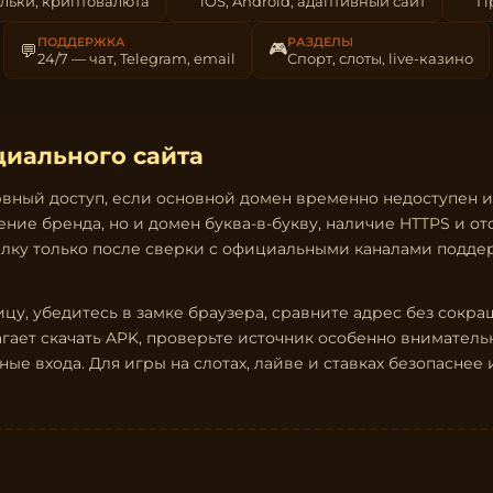
льки, криптовалюта
iOS, Android, адаптивный сайт
Пр
ПОДДЕРЖКА
РАЗДЕЛЫ
🎮
💬
24/7 — чат, Telegram, email
Спорт, слоты, live-казино
иального сайта
ервный доступ, если основной домен временно недоступен
ние бренда, но и домен буква-в-букву, наличие HTTPS и от
ылку только после сверки с официальными каналами поддер
ицу, убедитесь в замке браузера, сравните адрес без сокр
гает скачать APK, проверьте источник особенно вниматель
нные входа. Для игры на слотах, лайве и ставках безопасне