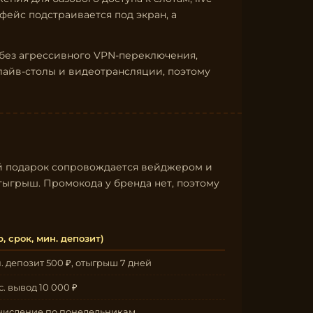
рфейс подстраивается под экран, а
без агрессивного VPN-переключения,
айв-столы и видеотрансляции, поэтому
ой подарок сопровождается вейджером и
тыгрыш. Промокода у бренда нет, поэтому
, срок, мин. депозит)
 депозит 500 ₽, отыгрыш 7 дней
. вывод 10 000 ₽
ачисление по понедельникам