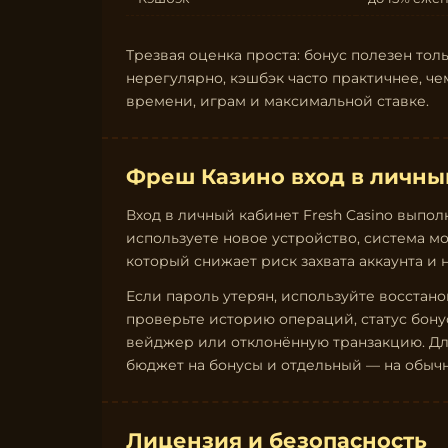
Трезвая оценка проста: бонус полезен тол
нерегулярно, кэшбэк часто практичнее, ч
времени, играм и максимальной ставке.
Фреш Казино вход в личны
Вход в личный кабинет Fresh Casino выпо
используете новое устройство, система м
который снижает риск захвата аккаунта и
Если пароль утерян, используйте восстан
проверьте историю операций, статус бону
вейджер или отклонённую транзакцию. Для 
бюджет на бонусы и отдельный — на обычн
Лицензия и безопасность