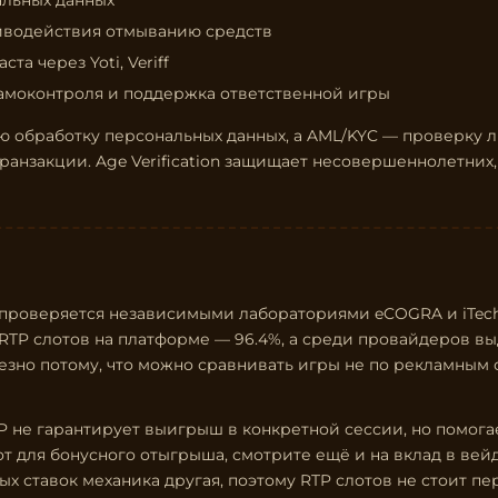
альных данных
иводействия отмыванию средств
ста через Yoti, Veriff
самоконтроля и поддержка ответственной игры
 обработку персональных данных, а AML/KYC — проверку л
анзакции. Age Verification защищает несовершеннолетних,
л проверяется независимыми лабораториями eCOGRA и iTech
RTP слотов на платформе — 96.4%, а среди провайдеров выд
 полезно потому, что можно сравнивать игры не по рекламны
P не гарантирует выигрыш в конкретной сессии, но помог
от для бонусного отыгрыша, смотрите ещё и на вклад в вей
ых ставок механика другая, поэтому RTP слотов не стоит пе