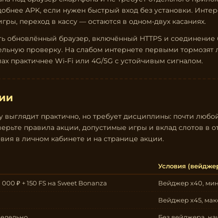
 удобнее APK, если нужен быстрый вход без установки. Инте
ры, переход в кассу — остаются в одном-двух касаниях.
ть обновлённый браузер, включённый HTTPS и соединение 
льную проверку. На слабом интернете первыми тормозят л
елах практичнее Wi‑Fi или 4G/5G с устойчивым сигналом.
ции
ду выглядит практично, но требует дисциплины: почти люб
рьте правила акции, допустимые игры и вклад слотов в о
вия в личном кабинете и на странице акции.
Условия (вейджер
 000 ₽ + 150 FS на Sweet Bonanza
Вейджер x40, мин.
Вейджер x45, макс
недельно
Без вейджера, н