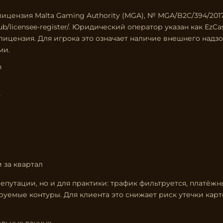
лицензия Malta Gaming Authority (MGA), № MGA/B2C/394/20
b/licensee-register/
. Юридический оператор указан как EzCash 
е лицензия. Для игрока это означает наличие внешнего надз
ми.
n
)
 за квартал
епутации, но и для практики: трафик фильтруется, платёжн
уемые контуры. Для клиента это снижает риск утечки карт