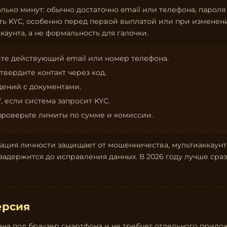
олько минут: обычно достаточно email или телефона, парол
ть KYC, особенно перед первой выплатой или при изменен
аунта, а не формальность для галочки.
те действующий email или номер телефона.
вердите контакт через код.
дений с документами.
, если система запросит KYC.
проверьте лимиты по сумме и комиссии.
кация личности защищает от мошенничества, мультиаккаунт
 задержится до исправления данных. В 2026 году лучше ср
ерсия
на под браузер смартфона и не требует отдельного приложе