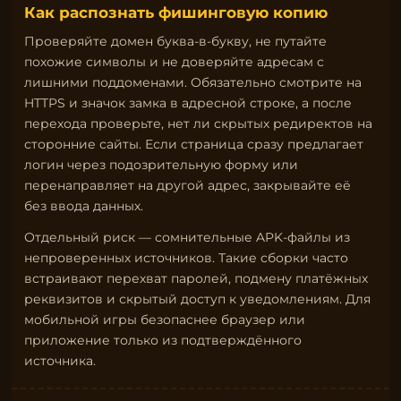
Как распознать фишинговую копию
Проверяйте домен буква-в-букву, не путайте
похожие символы и не доверяйте адресам с
лишними поддоменами. Обязательно смотрите на
HTTPS и значок замка в адресной строке, а после
перехода проверьте, нет ли скрытых редиректов на
сторонние сайты. Если страница сразу предлагает
логин через подозрительную форму или
перенаправляет на другой адрес, закрывайте её
без ввода данных.
Отдельный риск — сомнительные APK-файлы из
непроверенных источников. Такие сборки часто
встраивают перехват паролей, подмену платёжных
реквизитов и скрытый доступ к уведомлениям. Для
мобильной игры безопаснее браузер или
приложение только из подтверждённого
источника.