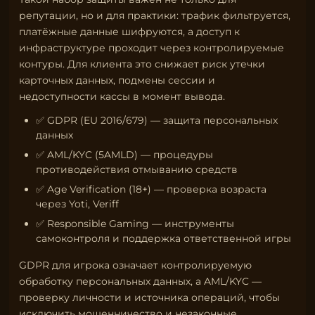
репутации, но и для практики: трафик фильтруется,
платёжные данные шифруются, а доступ к
инфраструктуре проходит через контролируемые
контуры. Для клиента это снижает риск утечки
карточных данных, подмены сессии и
недоступности кассы в момент вывода.
✅ GDPR (EU 2016/679) — защита персональных
данных
✅ AML/KYC (5AMLD) — процедуры
противодействия отмыванию средств
✅ Age Verification (18+) — проверка возраста
через Yoti, Veriff
✅ Responsible Gaming — инструменты
самоконтроля и поддержка ответственной игры
GDPR для игрока означает контролируемую
обработку персональных данных, а AML/KYC —
проверку личности и источника операций, чтобы
исключить мошенничество и незаконные