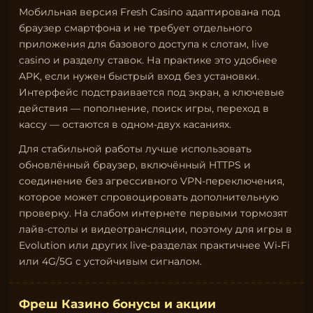
Мобильная версия Fresh Casino адаптирована под
браузер смартфона и не требует отдельного
приложения для базового доступа к слотам, live
casino и разделу ставок. На практике это удобнее
APK, если нужен быстрый вход без установки.
Интерфейс подстраивается под экран, а ключевые
действия — пополнение, поиск игры, переход в
кассу — остаются в одном-двух касаниях.
Для стабильной работы лучше использовать
обновлённый браузер, включённый HTTPS и
соединение без агрессивного VPN-переключения,
которое может спровоцировать дополнительную
проверку. На слабом интернете первыми тормозят
лайв-столы и видеотрансляции, поэтому для игры в
Evolution или других live-разделах практичнее Wi‑Fi
или 4G/5G с устойчивым сигналом.
Фреш Казино бонусы и акции