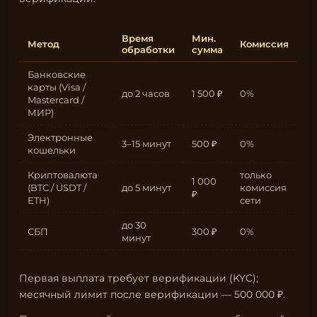
Время
Мин.
Метод
Комиссия
обработки
сумма
Банковские
карты (Visa /
до 2 часов
1 500 ₽
0%
Mastercard /
МИР)
Электронные
3–15 минут
500 ₽
0%
кошельки
Криптовалюта
только
1 000
(BTC / USDT /
до 5 минут
комиссия
₽
ETH)
сети
до 30
СБП
300 ₽
0%
минут
Первая выплата требует верификации (KYC);
месячный лимит после верификации — 500 000 ₽.