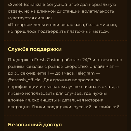
«Sweet Bonanza в бонусной игре дал нормальную
отдачу, но на длинной дистанции волатильность
чувствуется сильно».
«По картам деньги шли около часа, без комиссии,
но пришлось подтвердить платёжный метод».
Служба поддержки
Поддержка Fresh Casino работает 24/7 и отвечает по
разным каналам с разной скоростью: онлайн-чат —
до 30 секунд, email — до 1 часа, Telegram —
@ezcash_official. Для срочных вопросов по
верификации и выплатам лучше начинать с чата, а
письмо использовать для случаев, где нужны
вложения, скриншоты и детальная история
операции. Языки поддержки: русский, английский.
Безопасный доступ