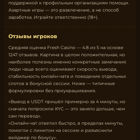
поддержкой к профильным организациям помощи.
Азартные игры — это развлечение, а не способ
заработка. Играйте ответственно (18+).
Отзывы игроков
Средняя оценка Fresh Casino — 4.8 из 5 на основе
1247 отзывов. Картина в целом положительная, но
наиболее полезны именно конкретные замечания:
люди чаще всего оценивают скорость вывода,
стабильность онлайн-чата и поведение отдельных
слотов в бонусной сессии. Ниже — типичные
формулировки без приукрашивания.
«Вывод в USDT пришёл примерно за 4 минуты, но
сначала попросили KYC — это заняло дольше, чем
сам перевод».
«Онлайн-чат ответил быстро, в пределах минуты,
помогли с лимитом на сессию и разъяснили
вейджер по бонусу».