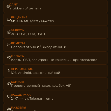
САЙТ
🌐
arubber.ru/ru-main
ЛИЦЕНЗИЯ
📜
MGA № MGA/B2C/394/2017
ВАЛЮТЫ
💰
RUB, USD, EUR, USDT
ЛИМИТЫ
📈
Депозит от 500 ₽ / Вывод от 300 ₽
ОПЛАТА
💳
Карты, СБП, электронные кошельки, криптовалюта
ПРИЛОЖЕНИЕ
📱
iOS, Android, адаптивный сайт
БОНУСЫ
🎁
Приветственный пакет, кэшбэк, VIP
ПОДДЕРЖКА
💬
24/7 — чат, Telegram, email
РАЗДЕЛЫ
🎮