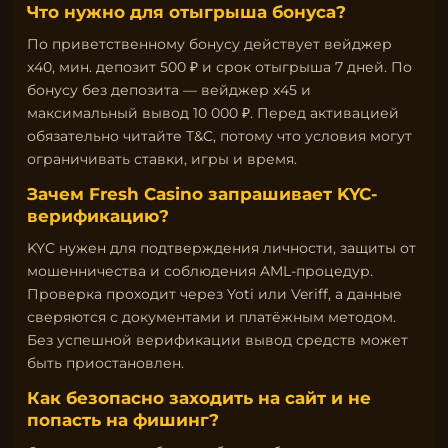
Что нужно для отыгрыша бонуса?
По приветственному бонусу действует вейджер
x40, мин. депозит 500 ₽ и срок отыгрыша 7 дней. По
бонусу без депозита — вейджер x45 и
максимальный вывод 10 000 ₽. Перед активацией
обязательно читайте T&C, потому что условия могут
ограничивать ставки, игры и время.
Зачем Fresh Casino запрашивает KYC-
верификацию?
KYC нужен для подтверждения личности, защиты от
мошенничества и соблюдения AML-процедур.
Проверка проходит через Yoti или Veriff, а данные
сверяются с документами и платёжным методом.
Без успешной верификации вывод средств может
быть приостановлен.
Как безопасно заходить на сайт и не
попасть на фишинг?