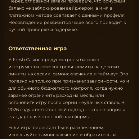
Перед отправкой заявки проверьте, что бонусный
баланс не заблокирован вейджером, а имя в
платёжном методе совпадает с данными профиля.
Несовпадение реквизитов чаще всего приводит к
ручной проверке и задержке.
Ответственная игра
У Fresh Casino предусмотрены базовые
инструменты самоконтроля: лимиты на депозит,
лимиты на сессии, самоисключение и тайм-аут. Это
полезно не только при признаках зависимости, но и
для обычного бюджетного контроля, когда нужно
заранее ограничить расход на месяц или
остановить игру после серии неудачных ставок. В
2026 году ответственный подход — это не опция, а
стандарт качественной платформы.
Если игра перестаёт быть развлечением,
используйте самоисключение и обратитесь за