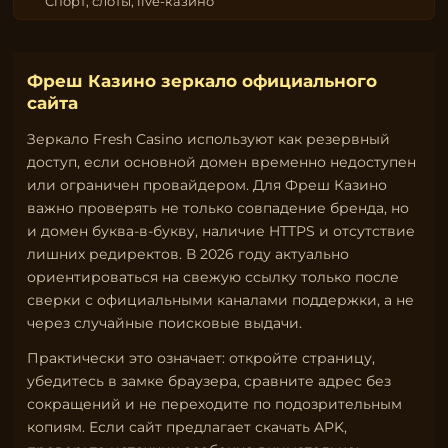
Спорт, слоты, live-казино
Фреш Казино зеркало официального
сайта
Зеркало Fresh Casino используют как резервный
доступ, если основной домен временно недоступен
или ограничен провайдером. Для Фреш Казино
важно проверять не только совпадение бренда, но
и домен буква-в-букву, наличие HTTPS и отсутствие
лишних редиректов. В 2026 году актуально
ориентироваться на свежую ссылку только после
сверки с официальными каналами поддержки, а не
через случайные поисковые выдачи.
Практически это означает: откройте страницу,
убедитесь в замке браузера, сравните адрес без
сокращений и не переходите по подозрительным
копиям. Если сайт предлагает скачать APK,