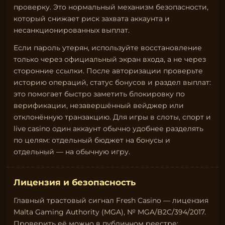
проверку. Это нормальный механизм безопасности,
который снижает риск захвата аккаунта и
несанкционированных выплат.
Если пароль утерян, используйте восстановление
только через официальный экран входа, а не через
сторонние ссылки. После авторизации проверьте
историю операций, статус бонусов и раздел выплат:
это помогает быстро заметить блокировку по
верификации, незавершённый вейджер или
отклонённую транзакцию. Для игры в слоты, спорт и
live casino один аккаунт обычно удобнее разделять
по целям: отдельный бюджет на бонусы и
отдельный — на обычную игру.
Лицензия и безопасность
Главный трастовый сигнал Fresh Casino — лицензия
Malta Gaming Authority (MGA), № MGA/B2C/394/2017.
Проверить её можно в публичном реестре: