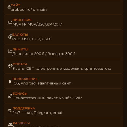
САЙТ
🌐
arubber.ru/ru-main
ЛИЦЕНЗИЯ
📜
MGA № MGA/B2C/394/2017
ВАЛЮТЫ
💰
RUB, USD, EUR, USDT
ЛИМИТЫ
📈
Депозит от 500 ₽ / Вывод от 300 ₽
ОПЛАТА
💳
Карты, СБП, электронные кошельки, криптовалюта
ПРИЛОЖЕНИЕ
📱
iOS, Android, адаптивный сайт
БОНУСЫ
🎁
Приветственный пакет, кэшбэк, VIP
ПОДДЕРЖКА
💬
24/7 — чат, Telegram, email
РАЗДЕЛЫ
🎮