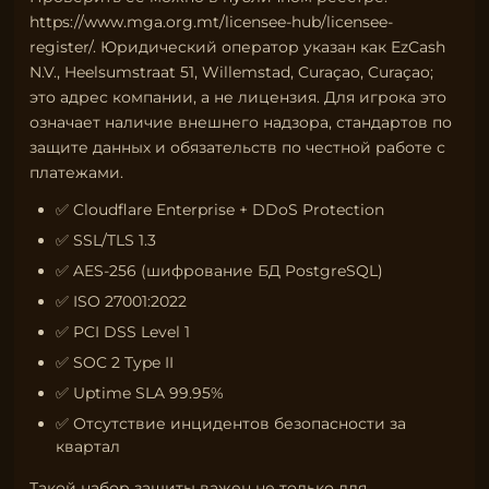
https://www.mga.org.mt/licensee-hub/licensee-
register/
. Юридический оператор указан как EzCash
N.V., Heelsumstraat 51, Willemstad, Curaçao, Curaçao;
это адрес компании, а не лицензия. Для игрока это
означает наличие внешнего надзора, стандартов по
защите данных и обязательств по честной работе с
платежами.
✅ Cloudflare Enterprise + DDoS Protection
✅ SSL/TLS 1.3
✅ AES-256 (шифрование БД PostgreSQL)
✅ ISO 27001:2022
✅ PCI DSS Level 1
✅ SOC 2 Type II
✅ Uptime SLA 99.95%
✅ Отсутствие инцидентов безопасности за
квартал
Такой набор защиты важен не только для