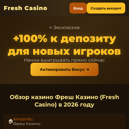
Fresh Casino
Вход
Создать аккаунт
⭐ Эксклюзив
+100% к депозиту
для новых игроков
Начни выигрывать прямо сейчас
Активировать бонус ➔
Обзор казино Фреш Казино (Fresh
Casino) в 2026 году
ВЛАДЕЛЕЦ
🏠
Фреш Казино