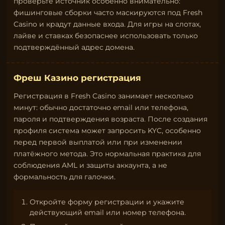
проверьте источник особенно внимательно:
фишинговые сборки часто маскируются под Fresh
Casino и крадут данные входа. Для игры на слотах,
лайве и ставках безопаснее использовать только
подтверждённый адрес домена.
Фреш Казино регистрация
Регистрация в Fresh Casino занимает несколько
минут: обычно достаточно email или телефона,
пароля и подтверждения возраста. После создания
профиля система может запросить KYC, особенно
перед первой выплатой или при изменении
платёжного метода. Это нормальная практика для
соблюдения AML и защиты аккаунта, а не
формальность для галочки.
Откройте форму регистрации и укажите
действующий email или номер телефона.