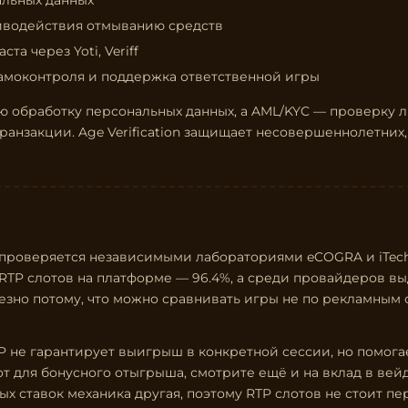
альных данных
иводействия отмыванию средств
ста через Yoti, Veriff
самоконтроля и поддержка ответственной игры
 обработку персональных данных, а AML/KYC — проверку л
анзакции. Age Verification защищает несовершеннолетних,
л проверяется независимыми лабораториями eCOGRA и iTech
RTP слотов на платформе — 96.4%, а среди провайдеров выд
 полезно потому, что можно сравнивать игры не по рекламны
P не гарантирует выигрыш в конкретной сессии, но помог
от для бонусного отыгрыша, смотрите ещё и на вклад в вей
ых ставок механика другая, поэтому RTP слотов не стоит пе