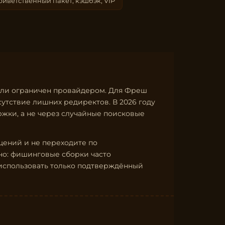
иветственный пакет, кэшбэк, VIP
 или ограничен провайдером. Для Фреш
сутствие лишних редиректов. В 2026 году
жки, а не через случайные поисковые
ащений и не переходите по
но: фишинговые сборки часто
е использовать только подтверждённый