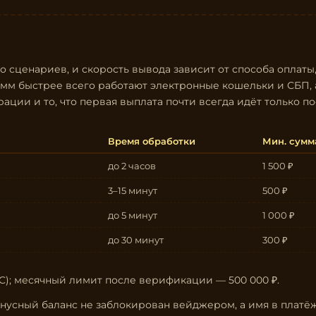
ко сценариев, и скорость вывода зависит от способа оплат
мм быстрее всего работают электронные кошельки и СБП, 
ции и то, что первая выплата почти всегда идёт только п
Время обработки
Мин. сумм
до 2 часов
1 500 ₽
3–15 минут
500 ₽
до 5 минут
1 000 ₽
до 30 минут
300 ₽
); месячный лимит после верификации — 500 000 ₽.
онусный баланс не заблокирован вейджером, а имя в плат