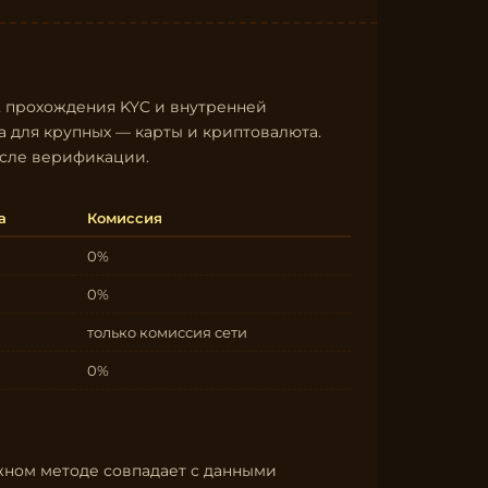
ы, прохождения KYC и внутренней
а для крупных — карты и криптовалюта.
осле верификации.
а
Комиссия
0%
0%
только комиссия сети
0%
ёжном методе совпадает с данными