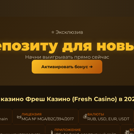
⭐ Эксклюзив
епозиту для нов
Начни выигрывать прямо сейчас
Активировать бонус ➔
казино Фреш Казино (Fresh Casino) в 20
ЛИЦЕНЗИЯ
ВАЛЮТЫ
💰
📜
main
MGA № MGA/B2C/394/2017
RUB, USD, EUR, USDT
ПРИЛОЖЕНИЕ
Б
📱
🎁