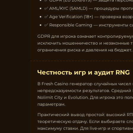
✅ GDPR (EU 2016/679) — защита персон
✅ AML/KYC (5AMLD) — процедуры прот
✅ Age Verification (18+) — проверка возра
✅ Responsible Gaming — инструменты 
GDPR для игрока означает контролируемую
исключить мошенничество и незаконные тр
ограничения риска и давления на бюджет.
Честность игр и аудит RNG
В Fresh Casino генератор случайных чисе
непредсказуемости результатов. Средний 
Nolimit City и Evolution. Для игрока это
параметрам.
Практический вывод простой: высокий RT
теоретическую отдачу. Если выбираете сл
максимуму ставки. Для live-игр и спортивн