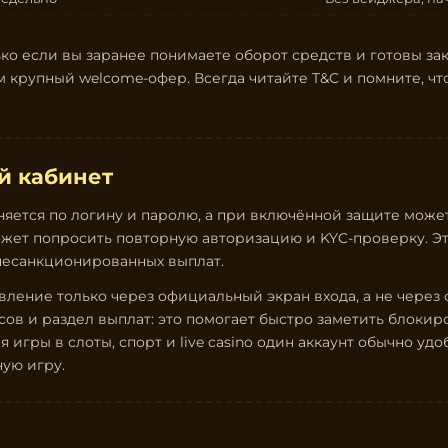
ько если вы заранее понимаете оборот средств и готовы за
ем крупный welcome-офер. Всегда читайте T&C и помните, ч
й кабинет
лняется по логину и паролю, а при включённой защите може
ожет попросить повторную авторизацию и KYC-проверку. Э
 несанкционированных выплат.
овление только через официальный экран входа, а не через
сов и раздел выплат: это помогает быстро заметить блок
игры в слоты, спорт и live casino один аккаунт обычно уд
ую игру.