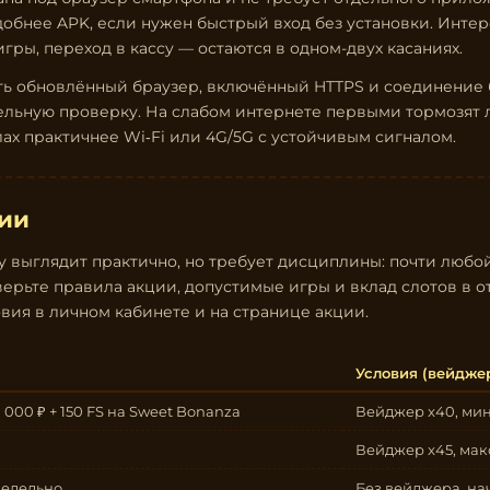
 удобнее APK, если нужен быстрый вход без установки. Инте
ры, переход в кассу — остаются в одном-двух касаниях.
ть обновлённый браузер, включённый HTTPS и соединение 
льную проверку. На слабом интернете первыми тормозят л
елах практичнее Wi‑Fi или 4G/5G с устойчивым сигналом.
ции
ду выглядит практично, но требует дисциплины: почти люб
рьте правила акции, допустимые игры и вклад слотов в о
вия в личном кабинете и на странице акции.
Условия (вейджер
 000 ₽ + 150 FS на Sweet Bonanza
Вейджер x40, мин.
Вейджер x45, макс
недельно
Без вейджера, н