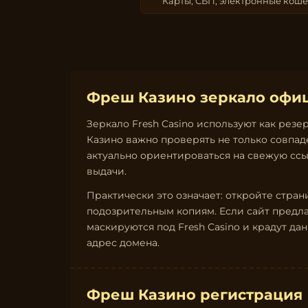
Карты, СБП, электронные коше
Фреш Казино зеркало офиц
Зеркало Fresh Casino используют как рез
Казино важно проверять не только совпаде
актуально ориентироваться на свежую сс
выдачи.
Практически это означает: откройте стран
подозрительным копиям. Если сайт предла
маскируются под Fresh Casino и крадут да
адрес домена.
Фреш Казино регистрация