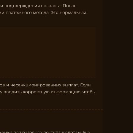
я и подтверждения возраста. После
ии платёжного метода. Это нормальная
ов и несанкционированных выплат. Если
азу вводить корректную информацию, чтобы
ния для базового доступа к слотам, live