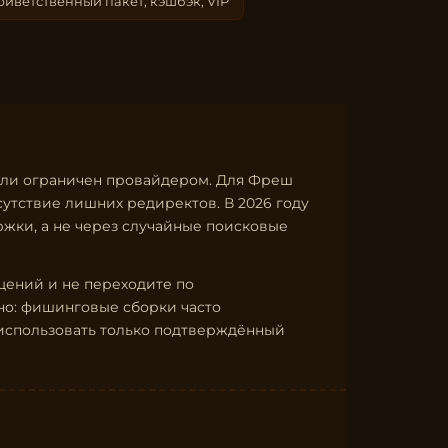
иветственный пакет, кэшбэк, VIP
 или ограничен провайдером. Для Фреш
сутствие лишних редиректов. В 2026 году
жки, а не через случайные поисковые
ащений и не переходите по
но: фишинговые сборки часто
е использовать только подтверждённый