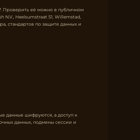
17. Проверить её можно в публичном
N.V., Heelsumstraat 51, Willemstad,
ора, стандартов по защите данных и
ые данные шифруются, а доступ к
очных данных, подмены сессии и