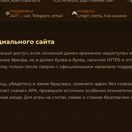
льки, криптовалюта
iOS, Android, адаптивный сайт
Пр
ПОДДЕРЖКА
РАЗДЕЛЫ
🎮
💬
24/7 — чат, Telegram, email
Спорт, слоты, live-казино
иального сайта
ервный доступ, если основной домен временно недоступен
ние бренда, но и домен буква-в-букву, наличие HTTPS и от
ылку только после сверки с официальными каналами поддер
ицу, убедитесь в замке браузера, сравните адрес без сокр
гает скачать APK, проверьте источник особенно вниматель
нные входа. Для игры на слотах, лайве и ставках безопасне