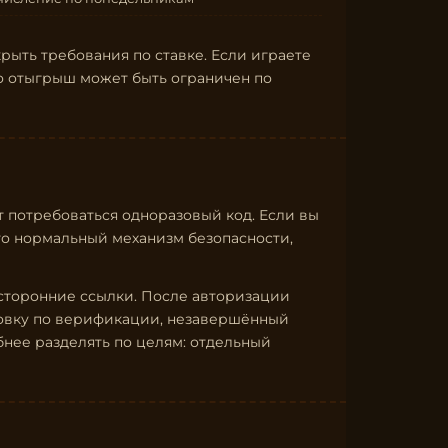
крыть требования по ставке. Если играете
то отыгрыш может быть ограничен по
т потребоваться одноразовый код. Если вы
то нормальный механизм безопасности,
 сторонние ссылки. После авторизации
ировку по верификации, незавершённый
обнее разделять по целям: отдельный