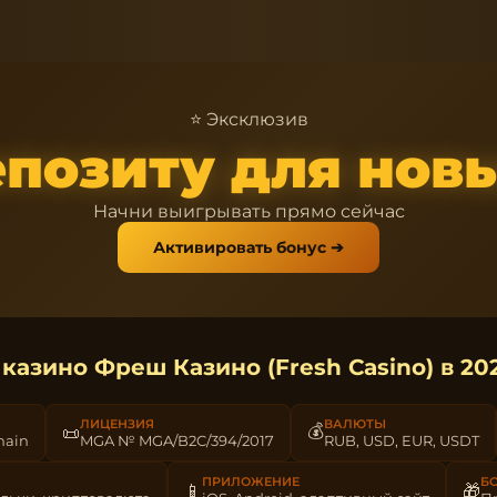
⭐ Эксклюзив
епозиту для нов
Начни выигрывать прямо сейчас
Активировать бонус ➔
казино Фреш Казино (Fresh Casino) в 20
ЛИЦЕНЗИЯ
ВАЛЮТЫ
💰
📜
main
MGA № MGA/B2C/394/2017
RUB, USD, EUR, USDT
ПРИЛОЖЕНИЕ
Б
📱
🎁