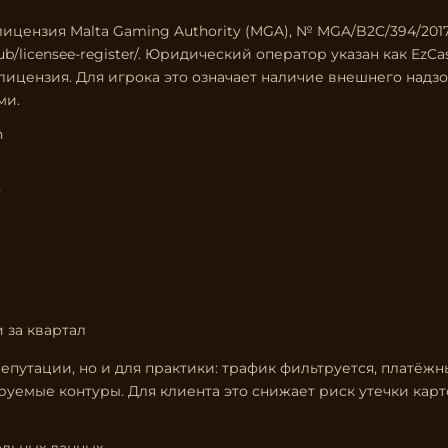
лицензия Malta Gaming Authority (MGA), № MGA/B2C/394/20
b/licensee-register/
. Юридический оператор указан как EzCash 
е лицензия. Для игрока это означает наличие внешнего надз
ми.
n
)
 за квартал
епутации, но и для практики: трафик фильтруется, платёжн
уемые контуры. Для клиента это снижает риск утечки карт