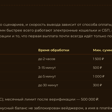
ко сценариев, и скорость вывода зависит от способа оплат
мм быстрее всего работают электронные кошельки и СБП, 
ции и то, что первая выплата почти всегда идёт только п
Время обработки
Мин. сумм
до 2 часов
1 500 ₽
3–15 минут
500 ₽
до 5 минут
1 000 ₽
до 30 минут
300 ₽
); месячный лимит после верификации — 500 000 ₽.
онусный баланс не заблокирован вейджером, а имя в плат