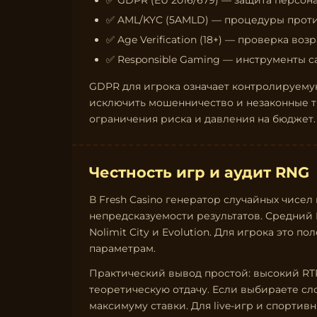
✅ GDPR (EU 2016/679) — защита персон
✅ AML/KYC (5AMLD) — процедуры прот
✅ Age Verification (18+) — проверка возра
✅ Responsible Gaming — инструменты 
GDPR для игрока означает контролируемую
исключить мошенничество и незаконные тр
ограничения риска и давления на бюджет.
Честность игр и аудит RNG
В Fresh Casino генератор случайных чисе
непредсказуемости результатов. Средний 
Nolimit City и Evolution. Для игрока это
параметрам.
Практический вывод простой: высокий RT
теоретическую отдачу. Если выбираете сл
максимуму ставки. Для live-игр и спортивн