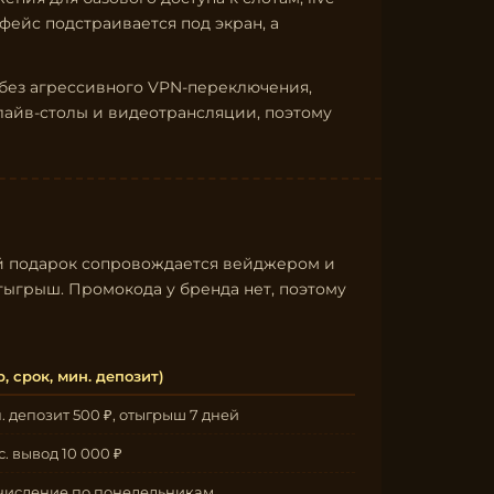
рфейс подстраивается под экран, а
без агрессивного VPN-переключения,
айв-столы и видеотрансляции, поэтому
ой подарок сопровождается вейджером и
тыгрыш. Промокода у бренда нет, поэтому
, срок, мин. депозит)
 депозит 500 ₽, отыгрыш 7 дней
. вывод 10 000 ₽
ачисление по понедельникам