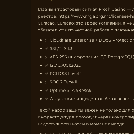
Главный трастовый сигнал Fresh Casino — 
реестре:
https://www.mga.org.mt/licensee-hu
Curaçao, Curaçao; это адрес компании, а н
обязательств по честной работе с платежа
✅ Cloudflare Enterprise + DDoS Protectio
✅ SSL/TLS 1.3
✅ AES-256 (шифрование БД PostgreSQL
✅ ISO 27001:2022
✅ PCI DSS Level 1
✅ SOC 2 Type II
✅ Uptime SLA 99.95%
✅ Отсутствие инцидентов безопасности
Такой набор защиты важен не только для р
инфраструктуре проходит через контролир
недоступности кассы в момент вывода.