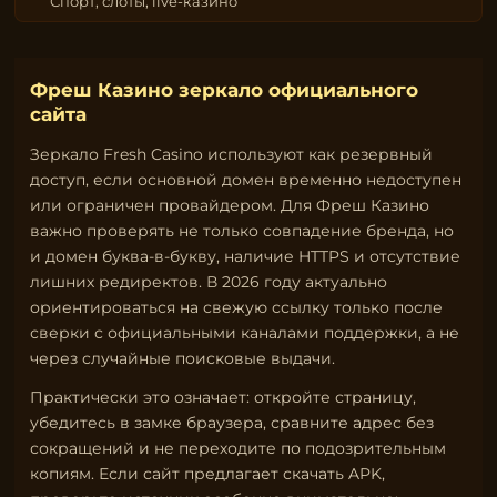
Спорт, слоты, live-казино
Фреш Казино зеркало официального
сайта
Зеркало Fresh Casino используют как резервный
доступ, если основной домен временно недоступен
или ограничен провайдером. Для Фреш Казино
важно проверять не только совпадение бренда, но
и домен буква-в-букву, наличие HTTPS и отсутствие
лишних редиректов. В 2026 году актуально
ориентироваться на свежую ссылку только после
сверки с официальными каналами поддержки, а не
через случайные поисковые выдачи.
Практически это означает: откройте страницу,
убедитесь в замке браузера, сравните адрес без
сокращений и не переходите по подозрительным
копиям. Если сайт предлагает скачать APK,