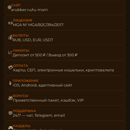
САЙТ
🌐
arubber.ru/ru-main
ЛИЦЕНЗИЯ
📜
MGA № MGA/B2C/394/2017
ВАЛЮТЫ
💰
RUB, USD, EUR, USDT
ЛИМИТЫ
📈
Депозит от 500 ₽ / Вывод от 300 ₽
ОПЛАТА
💳
Карты, СБП, электронные кошельки, криптовалюта
ПРИЛОЖЕНИЕ
📱
iOS, Android, адаптивный сайт
БОНУСЫ
🎁
Приветственный пакет, кэшбэк, VIP
ПОДДЕРЖКА
💬
24/7 — чат, Telegram, email
РАЗДЕЛЫ
🎮