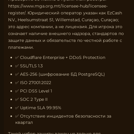
https://www.mga.org.mt/licensee-hub/licensee-
register/
. Юридический оператор указан как EzCash
N.V., Heelsumstraat 51, Willemstad, Curaçao, Curaçao;
это адрес компании, а не лицензия. Для игрока это
означает наличие внешнего надзора, стандартов по
защите данных и обязательств по честной работе с
платежами.
✅ Cloudflare Enterprise + DDoS Protection
✅ SSL/TLS 1.3
✅ AES-256 (шифрование БД PostgreSQL)
✅ ISO 27001:2022
✅ PCI DSS Level 1
✅ SOC 2 Type II
✅ Uptime SLA 99.95%
✅ Отсутствие инцидентов безопасности за
квартал
Такой набор защиты важен не только для