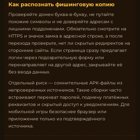
Как распознать фишинговую копию
Проверяйте домен буква-в-букву, не путайте
похожие символы и не доверяйте адресам с
лишними поддоменами. Обязательно смотрите на
HTTPS и значок замка в адресной строке, а после
перехода проверьте, нет ли скрытых редиректов на
сторонние сайты. Если страница сразу предлагает
логин через подозрительную форму или
перенаправляет на другой адрес, закрывайте её
без ввода данных.
Отдельный риск — сомнительные APK-файлы из
непроверенных источников. Такие сборки часто
встраивают перехват паролей, подмену платёжных
реквизитов и скрытый доступ к уведомлениям. Для
мобильной игры безопаснее браузер или
приложение только из подтверждённого
источника.