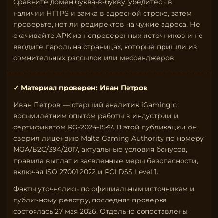
Сравните домен буква-в-букву, убедитесь в
наличии HTTPS и замка в адресной строке, затем
проверьте, нет ли редиректов на чужие адреса. Не
скачивайте APK из непроверенных источников и не
вводите пароль на страницах, которые пришли из
сомнительных рассылок или мессенджеров.
✓ Материал проверен: Иван Петров
Иван Петров — старший аналитик iGaming с
восьмилетним опытом работы в индустрии и
сертификатом RG-2024-1547. В этой публикации он
сверил лицензию Malta Gaming Authority по номеру
MGA/B2C/394/2017, актуальные условия бонусов,
правила выплат и заявленные меры безопасности,
включая ISO 27001:2022 и PCI DSS Level 1.
Факты уточнялись по официальным источникам и
публичному реестру, последняя проверка
состоялась 27 мая 2026. Отдельно сопоставлены