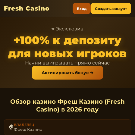
Fresh Casino
Вход
Создать аккаунт
⭐ Эксклюзив
+100% к депозиту
для новых игроков
Начни выигрывать прямо сейчас
Активировать бонус ➔
Обзор казино Фреш Казино (Fresh
Casino) в 2026 году
ВЛАДЕЛЕЦ
🏠
Фреш Казино