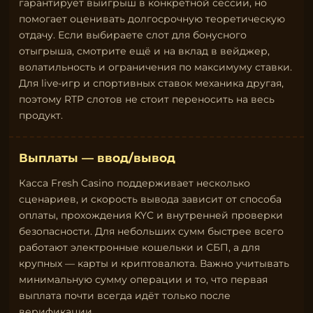
гарантирует выигрыш в конкретной сессии, но
помогает оценивать долгосрочную теоретическую
отдачу. Если выбираете слот для бонусного
отыгрыша, смотрите ещё и на вклад в вейджер,
волатильность и ограничения по максимуму ставки.
Для live-игр и спортивных ставок механика другая,
поэтому RTP слотов не стоит переносить на весь
продукт.
Выплаты — ввод/вывод
Касса Fresh Casino поддерживает несколько
сценариев, и скорость вывода зависит от способа
оплаты, прохождения KYC и внутренней проверки
безопасности. Для небольших сумм быстрее всего
работают электронные кошельки и СБП, а для
крупных — карты и криптовалюта. Важно учитывать
минимальную сумму операции и то, что первая
выплата почти всегда идёт только после
верификации.