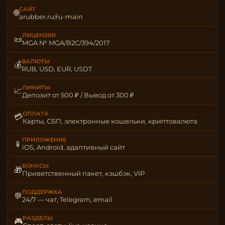
САЙТ
🌐
arubber.ru/ru-main
ЛИЦЕНЗИЯ
📜
MGA № MGA/B2C/394/2017
ВАЛЮТЫ
💰
RUB, USD, EUR, USDT
ЛИМИТЫ
📈
Депозит от 500 ₽ / Вывод от 300 ₽
ОПЛАТА
💳
Карты, СБП, электронные кошельки, криптовалюта
ПРИЛОЖЕНИЕ
📱
iOS, Android, адаптивный сайт
БОНУСЫ
🎁
Приветственный пакет, кэшбэк, VIP
ПОДДЕРЖКА
💬
24/7 — чат, Telegram, email
РАЗДЕЛЫ
🎮