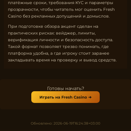
платёжные сроки, требования KYC и параметры
прозрачности, чтобы читатель мог оценить Fresh
Casino без рекламных допущений и домыслов.
При подготовке обзора акцент сделан на
практических рисках: вейджер, лимиты,
верификация личности и безопасность доступа.
Такой формат позволяет трезво понимать, где
платформа удобна, а где игроку стоит заранее
закладывать время на проверку и вывод средств.
Готовы начать?
Играть на Fresh Casino ➔
Обновлено: 2026-06-19T16:24:38+03:00