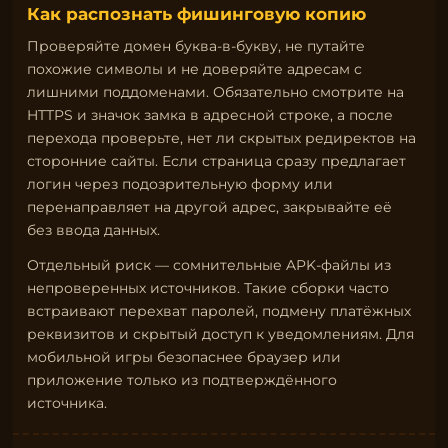
Как распознать фишинговую копию
Проверяйте домен буква-в-букву, не путайте
похожие символы и не доверяйте адресам с
лишними поддоменами. Обязательно смотрите на
HTTPS и значок замка в адресной строке, а после
перехода проверьте, нет ли скрытых редиректов на
сторонние сайты. Если страница сразу предлагает
логин через подозрительную форму или
перенаправляет на другой адрес, закрывайте её
без ввода данных.
Отдельный риск — сомнительные APK-файлы из
непроверенных источников. Такие сборки часто
встраивают перехват паролей, подмену платёжных
реквизитов и скрытый доступ к уведомлениям. Для
мобильной игры безопаснее браузер или
приложение только из подтверждённого
источника.