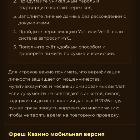
Придумайте уникальный пароль и
подтвердите контакт через код.
Заполните личные данные без расхождений с
документами.
Пройдите верификацию Yoti или Veriff, если
система запросит KYC.
Пополните счёт удобным способом и
проверьте лимиты по сумме и комиссии.
Для игроков важно понимать, что верификация
личности защищает от мошенничества,
мультиаккаунтов и несанкционированных выплат.
Если документы не совпадают с анкетой, вывод
задержится до исправления данных. В 2026 году
лучше сразу вводить корректную информацию,
чтобы не терять время на повторную проверку.
Фреш Казино мобильная версия