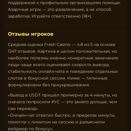
поддержкой к профильным организациям помощи.
Азартные игры — это развлечение, а не способ
заработка. Играйте ответственно (18+).
Отзывы игроков
Средняя оценка Fresh Casino — 4.8 из 5 на основе
1247 отзывов. Картина в целом положительная, но
наиболее полезны именно конкретные замечания:
люди чаще всего оценивают скорость вывода,
стабильность онлайн-чата и поведение отдельных
слотов в бонусной сессии. Ниже — типичные
формулировки без приукрашивания.
«Вывод в USDT пришёл примерно за 4 минуты, но
сначала попросили KYC — это заняло дольше, чем
сам перевод».
«Онлайн-чат ответил быстро, в пределах минуты,
помогли с лимитом на сессию и разъяснили
вейджер по бонусу».