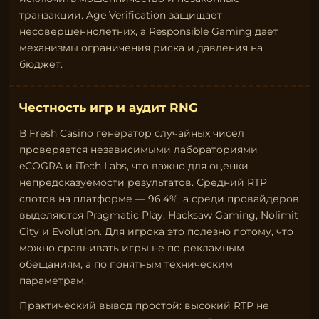
транзакции. Age Verification защищает
несовершеннолетних, а Responsible Gaming даёт
механизмы ограничения риска и давления на
бюджет.
Честность игр и аудит RNG
В Fresh Casino генератор случайных чисел
проверяется независимыми лабораториями
eCOGRA и iTech Labs, что важно для оценки
непредсказуемости результатов. Средний RTP
слотов на платформе — 96.4%, а среди провайдеров
выделяются Pragmatic Play, Hacksaw Gaming, Nolimit
City и Evolution. Для игрока это полезно потому, что
можно сравнивать игры не по рекламным
обещаниям, а по понятным техническим
параметрам.
Практический вывод простой: высокий RTP не