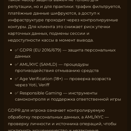
репутации, но и для практики: трафик фильтруется,
платёжные данные шифруются, а доступ к
инфраструктуре проходит через контролируемые
контуры. Для клиента это снижает риск утечки
карточных данных, подмены сессии и
недоступности кассы в момент вывода.
✅ GDPR (EU 2016/679) — защита персональных
данных
✅ AML/KYC (5AMLD) — процедуры
противодействия отмыванию средств
✅ Age Verification (18+) — проверка возраста
через Yoti, Veriff
✅ Responsible Gaming — инструменты
самоконтроля и поддержка ответственной игры
GDPR для игрока означает контролируемую
обработку персональных данных, а AML/KYC —
проверку личности и источника операций, чтобы
исключить мошенничество и незаконные