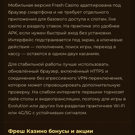
Мобильная версия Fresh Casino адаптирована под
браузер смартфона и не требует отдельного
приложения для базового доступа к слотам, live
casino и разделу ставок. На практике это удобнее
APK, если нужен быстрый вход без установки.
Интерфейс подстраивается под экран, а ключевые
действия — пополнение, поиск игры, переход в
кассу — остаются в одном-двух касаниях.
Для стабильной работы лучше использовать
обновлённый браузер, включённый HTTPS и
соединение без агрессивного VPN-переключения,
которое может спровоцировать дополнительную
проверку. На слабом интернете первыми тормозят
лайв-столы и видеотрансляции, поэтому для игры в
Evolution или других live-разделах практичнее Wi‑Fi
или 4G/5G с устойчивым сигналом.
Фреш Казино бонусы и акции