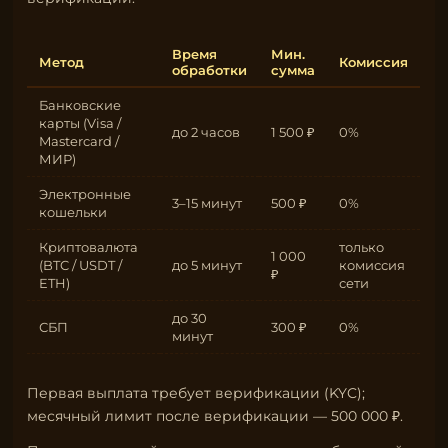
Время
Мин.
Метод
Комиссия
обработки
сумма
Банковские
карты (Visa /
до 2 часов
1 500 ₽
0%
Mastercard /
МИР)
Электронные
3–15 минут
500 ₽
0%
кошельки
Криптовалюта
только
1 000
(BTC / USDT /
до 5 минут
комиссия
₽
ETH)
сети
до 30
СБП
300 ₽
0%
минут
Первая выплата требует верификации (KYC);
месячный лимит после верификации — 500 000 ₽.