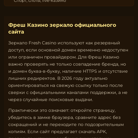
Спорт, слоты, live-казино
Фреш Казино зеркало официального
сайта
Зеркало Fresh Casino используют как резервный
доступ, если основной домен временно недоступен
или ограничен провайдером. Для Фреш Казино
важно проверять не только совпадение бренда, но
и домен буква-в-букву, наличие HTTPS и отсутствие
лишних редиректов. В 2026 году актуально
ориентироваться на свежую ссылку только после
сверки с официальными каналами поддержки, а не
через случайные поисковые выдачи.
Практически это означает: откройте страницу,
убедитесь в замке браузера, сравните адрес без
сокращений и не переходите по подозрительным
копиям. Если сайт предлагает скачать APK,