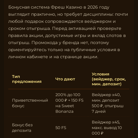
Бонусная система Фреш Казино в 2026 году
выглядит практично, но требует дисциплины: почти
любой подарок сопровождается вейджером и
сроком отыгрыша. Перед активацией проверьте
правила акции, допустимые игры и вклад слотов в
отыгрыш. Промокода у бренда нет, поэтому
ориентируйтесь только на публичные условия в
личном кабинете и на странице акции.
Условия
Тип
Что дают
(вейджер, срок,
предложения
мин. депозит)
200% до 100
Вейджер x40,
Приветственный
000 ₽ + 150 FS
мин. депозит
бонус
на Sweet
500 ₽, отыгрыш
Bonanza
7 дней
Вейджер x45,
Бонус без
50 FS
макс. вывод 10
депозита
000 ₽