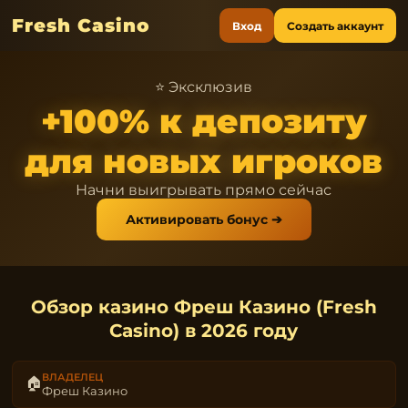
Fresh Casino
Вход
Создать аккаунт
⭐ Эксклюзив
+100% к депозиту
для новых игроков
Начни выигрывать прямо сейчас
Активировать бонус ➔
Обзор казино Фреш Казино (Fresh
Casino) в 2026 году
ВЛАДЕЛЕЦ
🏠
Фреш Казино