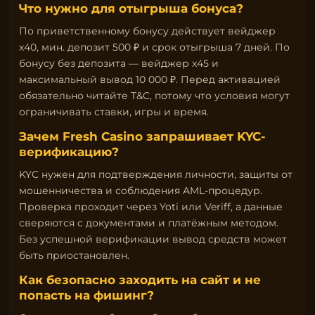
Что нужно для отыгрыша бонуса?
По приветственному бонусу действует вейджер
x40, мин. депозит 500 ₽ и срок отыгрыша 7 дней. По
бонусу без депозита — вейджер x45 и
максимальный вывод 10 000 ₽. Перед активацией
обязательно читайте T&C, потому что условия могут
ограничивать ставки, игры и время.
Зачем Fresh Casino запрашивает KYC-
верификацию?
KYC нужен для подтверждения личности, защиты от
мошенничества и соблюдения AML-процедур.
Проверка проходит через Yoti или Veriff, а данные
сверяются с документами и платёжным методом.
Без успешной верификации вывод средств может
быть приостановлен.
Как безопасно заходить на сайт и не
попасть на фишинг?